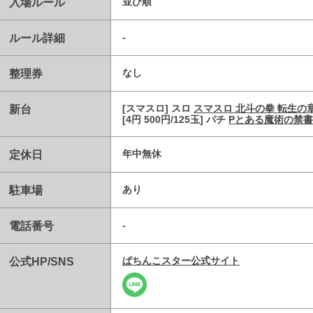
入場ルール
並び順
ルール詳細
-
整理券
なし
新台
[スマスロ] スロ
スマスロ 北斗の拳 転生の
[4円 500円/125玉] パチ
Pとある魔術の禁書目録2 
定休日
年中無休
駐車場
あり
電話番号
-
公式HP/SNS
ぱちんこスター公式サイト