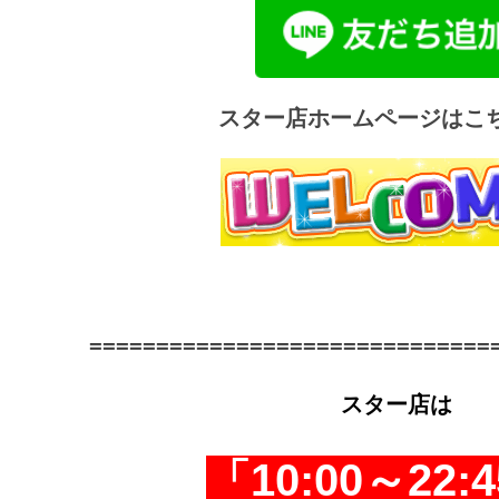
スター店ホームページはこ
==============================
スター店は
「10:00～22: