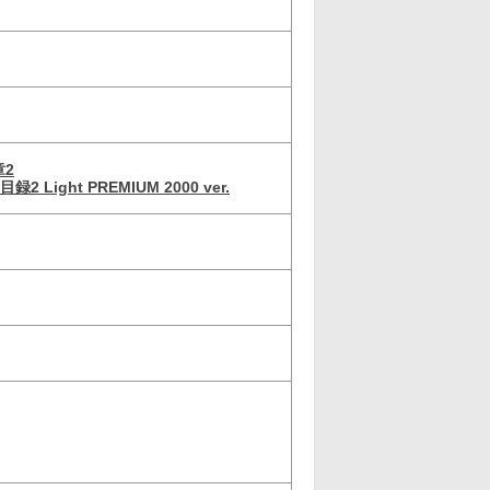
章2
Light PREMIUM 2000 ver.