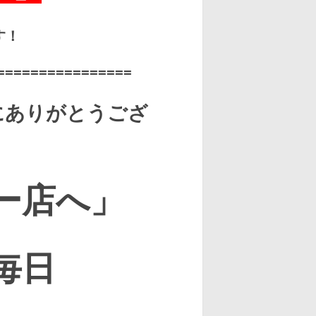
す！
================
にありがとうござ
ー店へ」
毎日