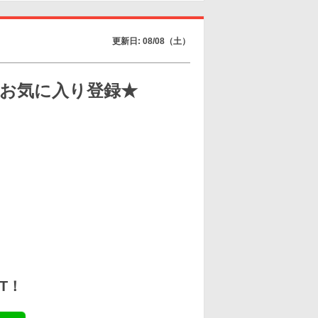
更新日: 08/08（土）
お気に入り登録★
T！