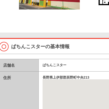
ぱちんこスターの基本情報
店舗名
ぱちんこスター
住所
長野県上伊那郡辰野町中央213