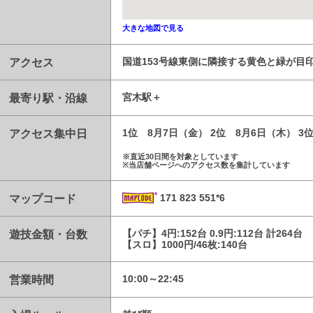
大きな地図で見る
アクセス
国道153号線東側に隣接する黄色と緑が目
最寄り駅・沿線
宮木駅
アクセス集中日
1位 8月7日（金） 2位 8月6日（木） 3
※直近30日間を対象としています
※当店舗ページへのアクセス数を集計しています
マップコード
171 823 551*6
遊技金額・台数
【パチ】4円:152台 0.9円:112台 計264台
【スロ】1000円/46枚:140台
営業時間
10:00～22:45