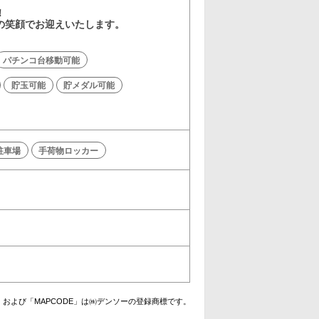
！
の笑顔でお迎えいたします。
パチンコ台移動可能
貯玉可能
貯メダル可能
駐車場
手荷物ロッカー
および「MAPCODE」は㈱デンソーの登録商標です。