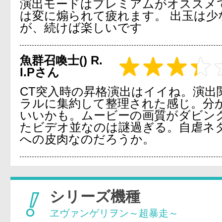
演出モードはプレミアムがオススメで
は変に煽られて疲れます。 出玉は少
が、続けば楽しいです
魚群召喚士() R.
I.Pさん
CT突入時の昇格演出はイイね。演出
ラルに集約して整理された感じ。分
いいかも。ムービーの画質がダビン
たビデオ並なのは謎過ぎる。自虐ネ
への皮肉なのだろうか。
シリーズ機種
ヱヴァンゲリヲン～超暴走～