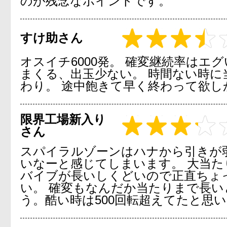
のが残念なポイントです。
すけ助さん
オスイチ6000発。 確変継続率はエ
まくる、出玉少ない。 時間ない時に
わり。 途中飽きて早く終わって欲し
限界工場新入り
さん
スパイラルゾーンはハナから引きが
いなーと感じてしまいます。 大当た
バイブが長いしくどいので正直ちょ
い。 確変もなんだか当たりまで長い
う。酷い時は500回転超えてたと思