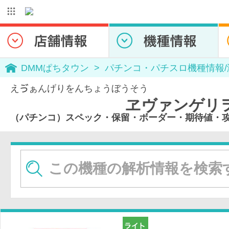
DMMぱちタウン
パチンコ・パチスロ機種情報
えゔぁんげりをんちょうぼうそう
ヱヴァンゲリヲン～超暴走
（パチンコ）スペック・保留・ボーダー・期待値・