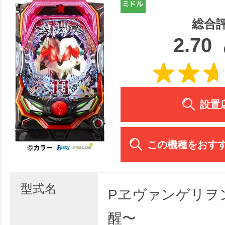
総合
2.70
設置
この機種をおす
型式名
Pヱヴァンゲリヲ
醒〜