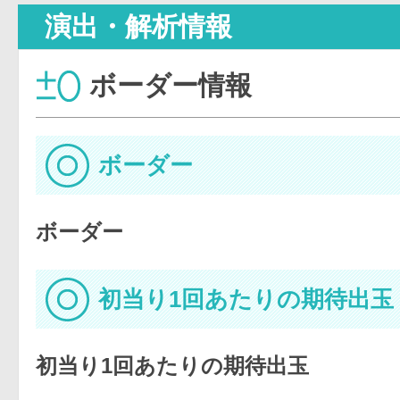
演出・解析情報
ボーダー情報
ボーダー
ボーダー
初当り1回あたりの期待出玉
初当り1回あたりの期待出玉