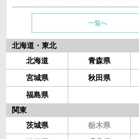
一覧へ
北海道・東北
北海道
青森県
宮城県
秋田県
福島県
関東
茨城県
栃木県