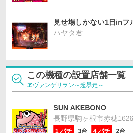
見せ場しかない1日inフ
ハヤタ君
この機種の設置店舗一覧
ヱヴァンゲリヲン～超暴走～
SUN AKEBONO
長野県駒ヶ根市赤穂162
1 パチ
3台
4 パチ
2台