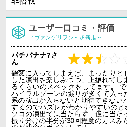
非搭載
ユーザー口コミ・評価
ヱヴァンゲリヲン～超暴走～
パチバナナ?さ
ん
確変に入ってしまえば、まったりと
した演出を楽しみつつ、上振れてし
るくらいのスペックをしてます。 
パイラルゾーンの煽りが多くて入っ
系の演出が入らないと期待できない
するのでハズレがわかりやすいのと
ソコの演出では当たらず、仮に当た
振り分けの半分が30回程度のカスみ