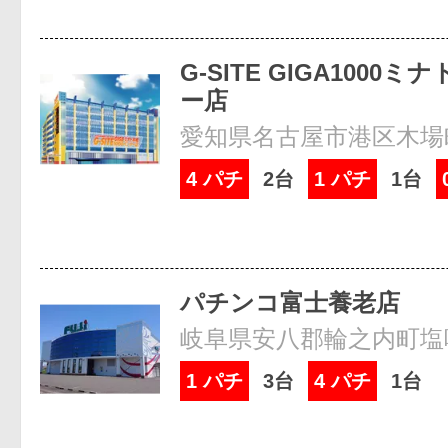
G-SITE GIGA1000
ー店
愛知県名古屋市港区木場町
4 パチ
2台
1 パチ
1台
パチンコ富士養老店
岐阜県安八郡輪之内町塩喰
1 パチ
3台
4 パチ
1台