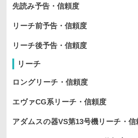
先読み予告・信頼度
リーチ前予告・信頼度
リーチ後予告・信頼度
リーチ
ロングリーチ・信頼度
エヴァCG系リーチ・信頼度
アダムスの器VS第13号機リーチ・信