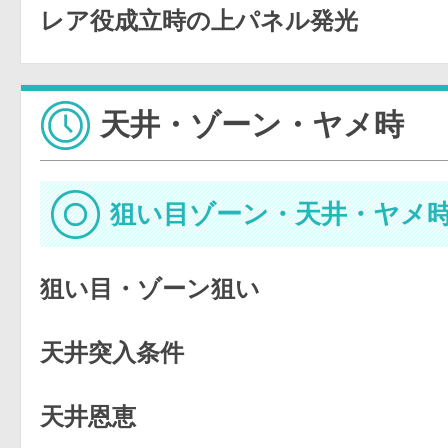
レア役成立時の上パネル発光
天井・ゾーン・ヤメ時
狙い目ゾーン・天井・ヤメ
狙い目・ゾーン狙い
天井突入条件
天井恩恵