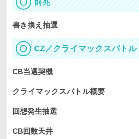
前兆
書き換え抽選
CZ／クライマックスバトル
CB当選契機
クライマックスバトル概要
回想発生抽選
CB回数天井