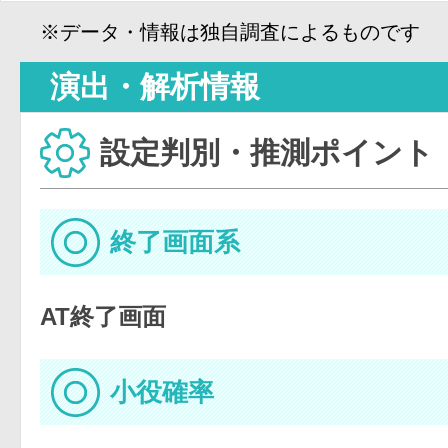
※データ・情報は独自調査によるものです
演出・解析情報
設定判別・推測ポイント
終了画面系
AT終了画面
小役確率