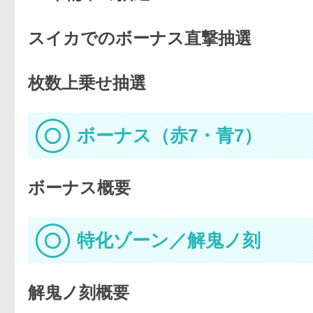
スイカでのボーナス直撃抽選
枚数上乗せ抽選
ボーナス（赤7・青7）
ボーナス概要
特化ゾーン／解鬼ノ刻
解鬼ノ刻概要