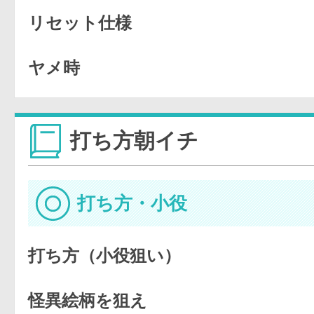
リセット仕様
ヤメ時
打ち方朝イチ
打ち方・小役
打ち方（小役狙い）
怪異絵柄を狙え