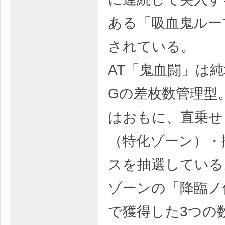
ある「吸血鬼ルー
されている。
AT「鬼血闘」は純増
Gの差枚数管理型
はおもに、直乗せ
（特化ゾーン）・
スを抽選している
ゾーンの「降臨ノ
で獲得した3つの