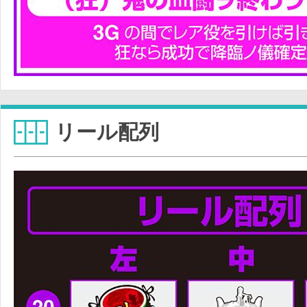
リール配列