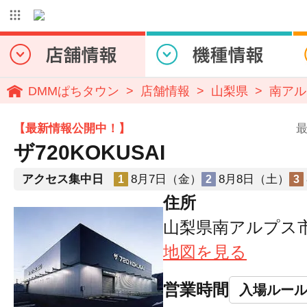
DMMぱちタウン
店舗情報
山梨県
南アル
【最新情報公開中！】
最
ザ720KOKUSAI
アクセス集中日
8月7日（金）
8月8日（土）
1
2
3
住所
山梨県南アルプス市
地図を見る
営業時間
入場ルー