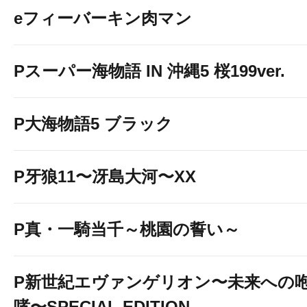
eフィーバーキン肉マン
Pスーパー海物語 IN 沖縄5 桜199ver.
P大海物語5 ブラック
P牙狼11〜冴島大河〜XX
P真・一騎当千～桃園の誓い～
P新世紀エヴァンゲリオン〜未来への
哮〜SPECIAL EDITION