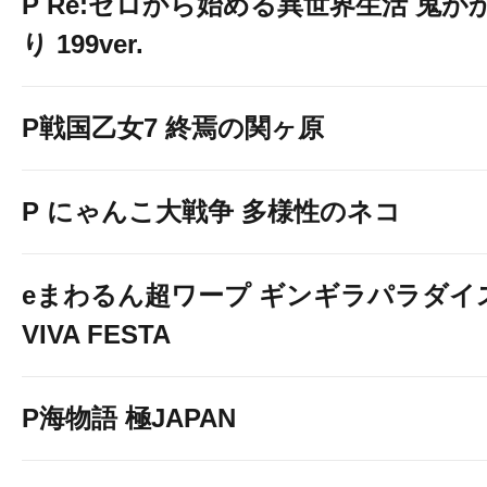
P Re:ゼロから始める異世界生活 鬼が
り 199ver.
P戦国乙女7 終焉の関ヶ原
P にゃんこ大戦争 多様性のネコ
eまわるん超ワープ ギンギラパラダイ
VIVA FESTA
P海物語 極JAPAN