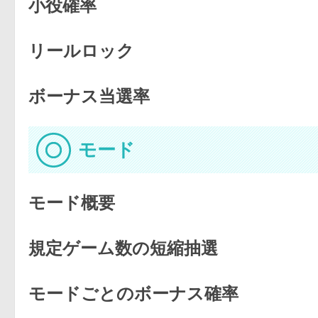
小役確率
リールロック
ボーナス当選率
モード
モード概要
規定ゲーム数の短縮抽選
モードごとのボーナス確率