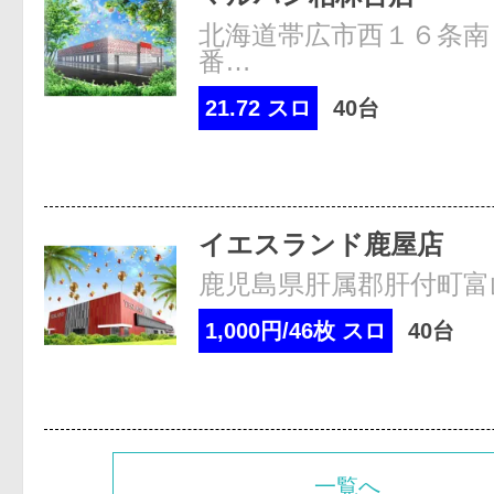
北海道帯広市西１６条南
番…
21.72 スロ
40台
イエスランド鹿屋店
鹿児島県肝属郡肝付町富山
1,000円/46枚 スロ
40台
一覧へ