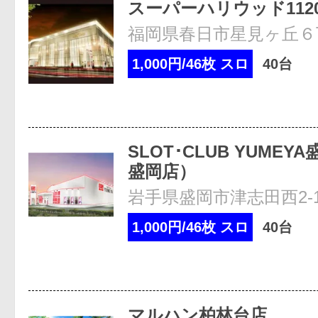
スーパーハリウッド112
福岡県春日市星見ヶ丘６
1,000円/46枚 スロ
40台
SLOT･CLUB YUME
盛岡店）
岩手県盛岡市津志田西2-1
1,000円/46枚 スロ
40台
マルハン柏林台店