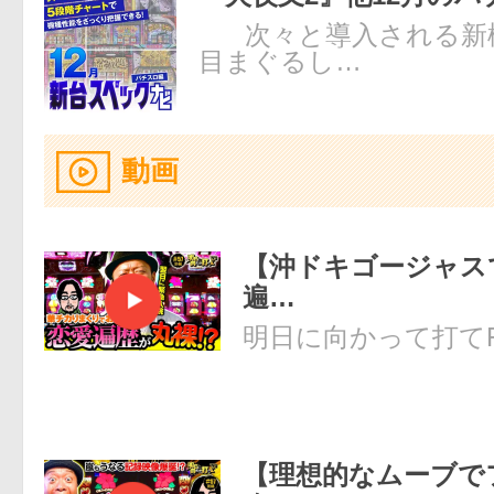
次々と導入される新
目まぐるし…
動画
【沖ドキゴージャス
遍…
明日に向かって打て
【理想的なムーブで