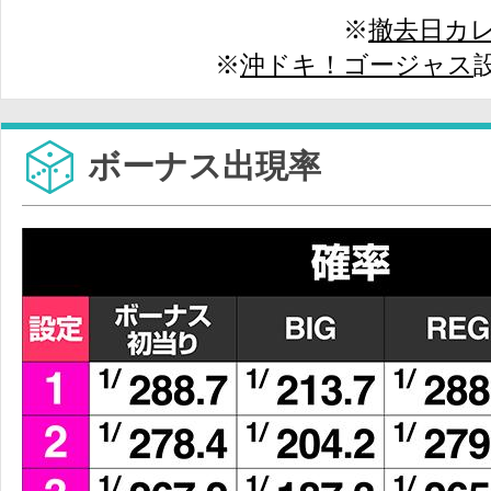
※
撤去日カ
※
沖ドキ！ゴージャス
ボーナス出現率