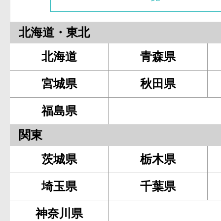
北海道・東北
北海道
青森県
宮城県
秋田県
福島県
関東
茨城県
栃木県
埼玉県
千葉県
神奈川県