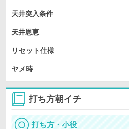
天井突入条件
天井恩恵
リセット仕様
ヤメ時
打ち方朝イチ
打ち方・小役