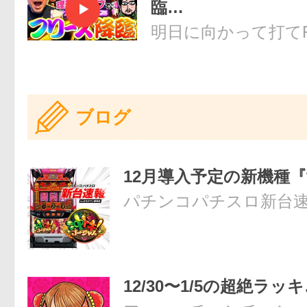
臨…
明日に向かって打て
ブログ
12月導入予定の新機種
パチンコパチスロ新台
12/30〜1/5の超絶ラッ