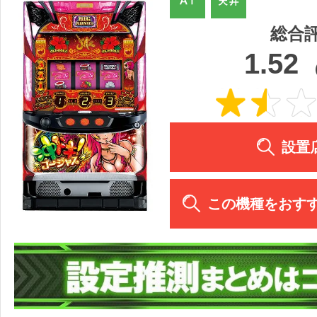
総合
1.52
設置
この機種をおす