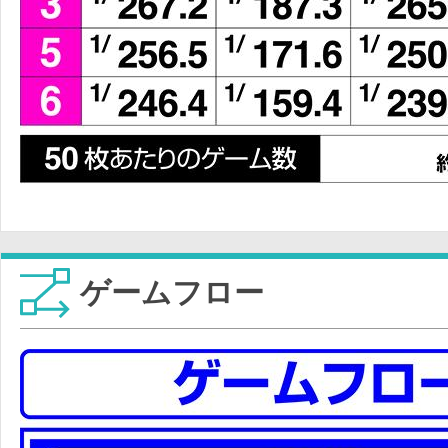
ゲームフロー