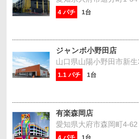
4 パチ
1台
ジャンボ小野田店
山口県山陽小野田市新生3-
1.1 パチ
1台
有楽森岡店
愛知県大府市森岡町4-62
4 パチ
1台