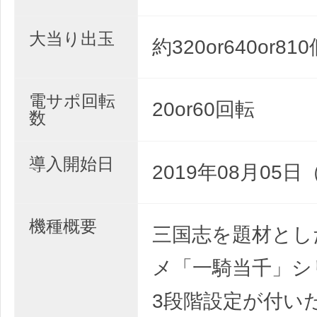
大当り出玉
約320or640or81
電サポ回転
20or60回転
数
導入開始日
2019年08月05日
機種概要
三国志を題材とし
メ「一騎当千」シ
3段階設定が付い