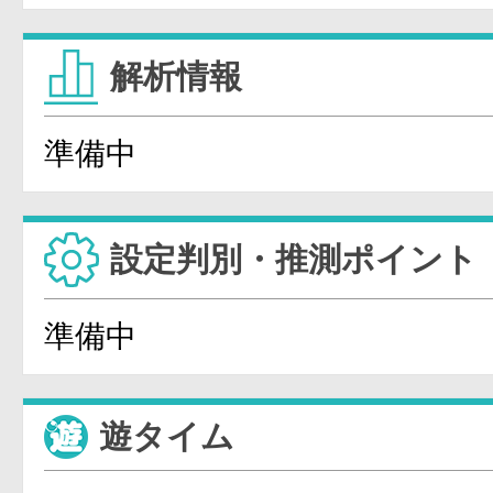
解析情報
準備中
設定判別・推測ポイント
準備中
遊タイム