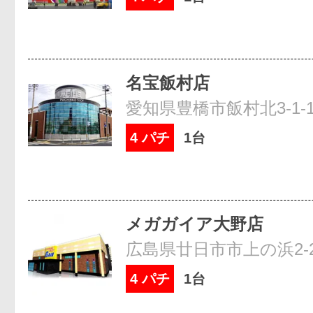
名宝飯村店
愛知県豊橋市飯村北3-1-
4 パチ
1台
メガガイア大野店
広島県廿日市市上の浜2-2
4 パチ
1台