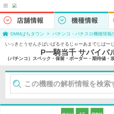
DMMぱちタウン
パチンコ・パチスロ機種情報
いっきとうせんさばいばるそるじゃーあまでじばー
千 サバイバルソルジャー 甘デジV
（パチンコ）スペック・保留・ボーダー・期待値・