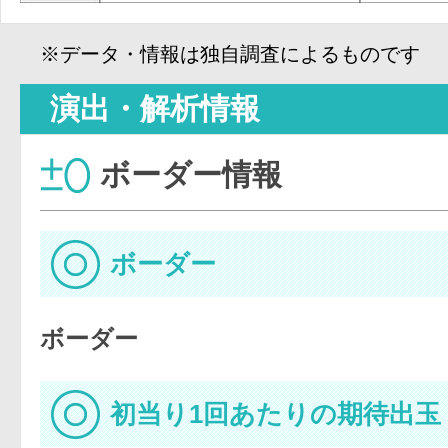
※データ・情報は独自調査によるものです
演出・解析情報
ボーダー情報
ボーダー
ボーダー
初当り1回あたりの期待出玉