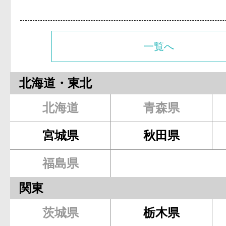
一覧へ
北海道・東北
北海道
青森県
宮城県
秋田県
福島県
関東
茨城県
栃木県