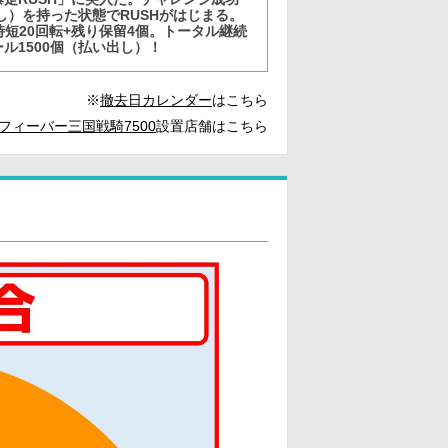
出し）を持った状態でRUSHがはじまる。
時短20回転+残り保留4個。トータル継続
ル1500個（払い出し）！
※
撤去日カレンダー
はこちら
Pフィーバー三国戦騎7500
設置店舗はこちら