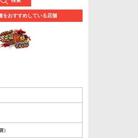
検索
種をおすすめしている店舗
実質）