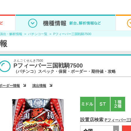
/演出・解析情報
パチンコ一覧
Pフィーバー三国戦騎7500
情報
さんごくせんき7500
Pフィーバー三国戦騎7500
（パチンコ）スペック・保留・ボーダー・期待値・攻略
ボーダー情報
演出情報
設置店検索
Pフィーバー三