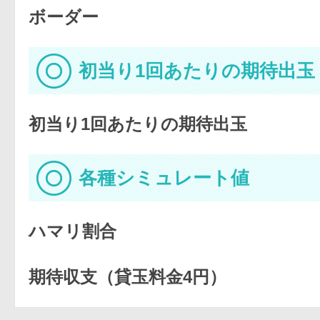
ボーダー
初当り1回あたりの期待出玉
初当り1回あたりの期待出玉
各種シミュレート値
ハマリ割合
期待収支（貸玉料金4円）