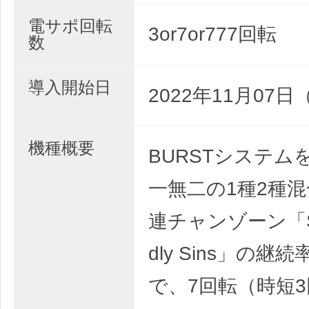
電サポ回転
3or7or777回転
数
導入開始日
2022年11月07日
機種概要
BURSTシステム
一無二の1種2種
連チャンゾーン「Se
dly Sins」の継
で、7回転（時短