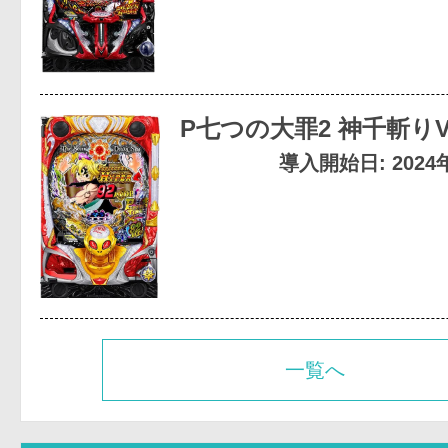
P七つの大罪2 神千斬りV
導入開始日: 2024
一覧へ