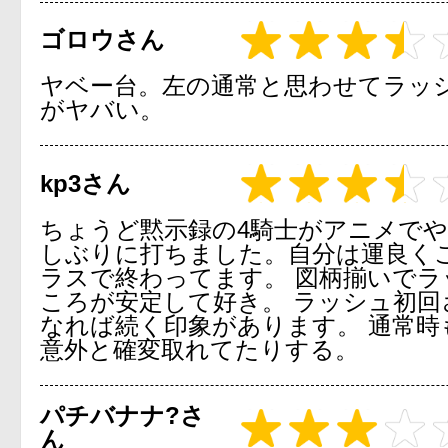
ゴロウさん
ヤベー台。左の通常と思わせてラッ
がヤバい。
kp3さん
ちょうど黙示録の4騎士がアニメで
しぶりに打ちました。自分は運良く
ラスで終わってます。 図柄揃いでラ
ころが安定して好き。 ラッシュ初回
なれば続く印象があります。 通常時
意外と確変取れてたりする。
パチバナナ?さ
ん