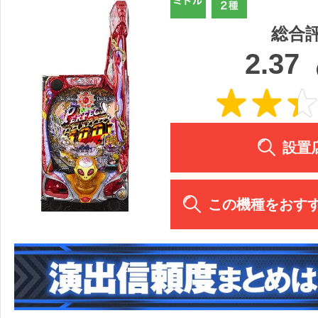
総合
2.37
設置
この機種をおす