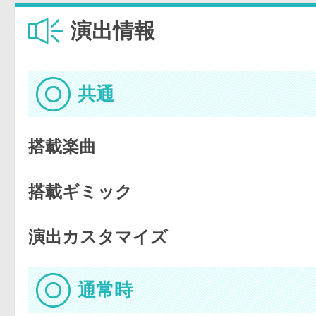
演出情報
共通
搭載楽曲
搭載ギミック
演出カスタマイズ
通常時