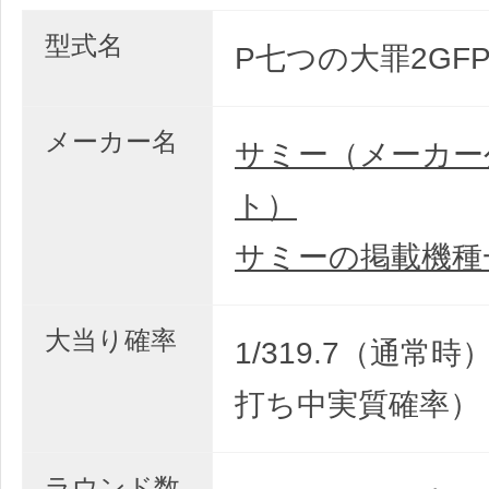
型式名
P七つの大罪2GFP
メーカー名
サミー（メーカー
ト）
サミーの掲載機種
大当り確率
1/319.7（通常時）
打ち中実質確率）
ラウンド数