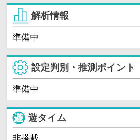
解析情報
準備中
設定判別・推測ポイント
準備中
遊タイム
非搭載