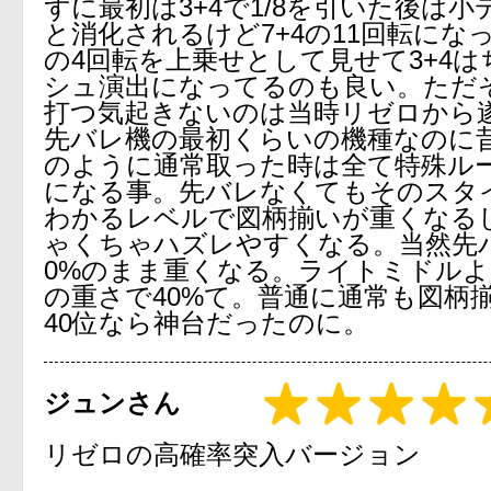
ずに最初は3+4で1/8を引いた後は
と消化されるけど7+4の11回転にな
の4回転を上乗せとして見せて3+4
シュ演出になってるのも良い。ただ
打つ気起きないのは当時リゼロから
先バレ機の最初くらいの機種なのに
のように通常取った時は全て特殊ル
になる事。先バレなくてもそのスタ
わかるレベルで図柄揃いが重くなる
ゃくちゃハズレやすくなる。当然先
0%のまま重くなる。ライトミドル
の重さで40%て。普通に通常も図柄
40位なら神台だったのに。
ジュンさん
リゼロの高確率突入バージョン