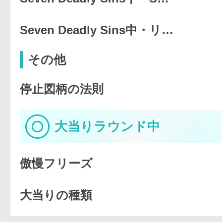
Seven Deadly Sins中・リ…
その他
停止図柄の法則
大当りラウンド中
傲慢フリーズ
大当りの種類