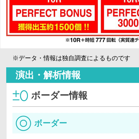
※データ・情報は独自調査によるものです
演出・解析情報
ボーダー情報
ボーダー