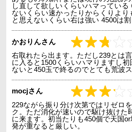
し直して欲しいくらいハマっている 6
ないくらい速かったりからくりより
と思えないくらい右は強い 4500は
かおりんさん
右取れたら出ます。ただし239とは
に入ると1500くらいハマりますし初
ないと450玉で終るのでとても荒波
mocjさん
229ながら振り分け次第ではリゼロ
ク。ただ消化が速いので駆け抜けた
に来ます。初当たりも450個で天国o
発が重なると厳しい。