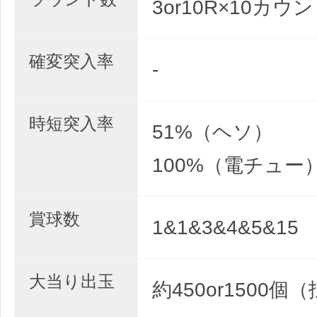
3or10R×10カウ
確変突入率
-
時短突入率
51%（ヘソ）
100%（電チュー
賞球数
1&1&3&4&5&15
大当り出玉
約450or1500