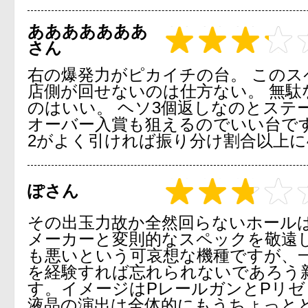
あああああああ
さん
右の爆発力がピカイチの台。 このス
店側が回せないのは仕方ない。 無駄
のはいい。 ヘソ3個返しなのとステ
オーバー入賞も狙えるのでいい台です。 
2がよく引ければ振り分け割合以上に4
ぽさん
その出玉力故か全然回らないホール
メーカーと変則的なスペックを敬遠
も悪いという可哀想な機種ですが、
を経験すれば忘れられないであろう
す。イメージはPレールガンとPリゼ
液晶の演出は全体的にもうちょっと