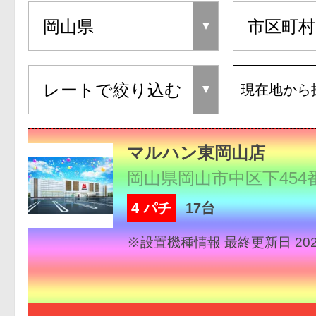
現在地から
マルハン東岡山店
岡山県岡山市中区下454
4 パチ
17台
※設置機種情報 最終更新日 2026