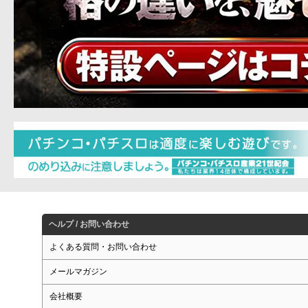
ヘルプ / お問い合わせ
よくある質問・お問い合わせ
メールマガジン
会社概要