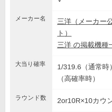
メーカー名
三洋（メーカー
ト）
三洋 の掲載機種
大当り確率
1/319.6（通常時）
（高確率時）
ラウンド数
2or10R×10カウ