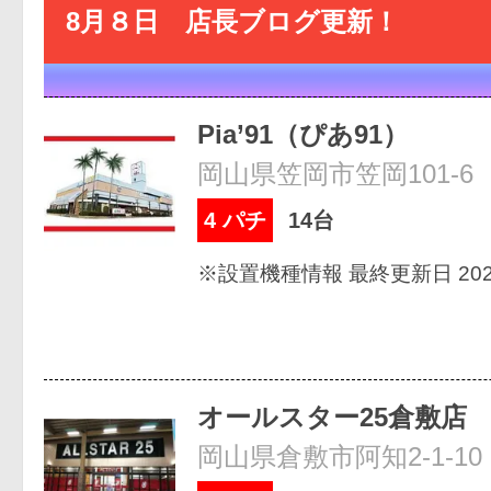
8月８日 店長ブログ更新！
Pia’91（ぴあ91）
岡山県笠岡市笠岡101-6
4 パチ
14台
※設置機種情報 最終更新日 2026
オールスター25倉敷店
岡山県倉敷市阿知2-1-10