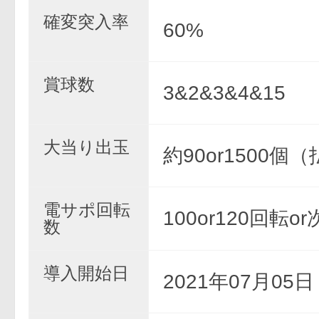
確変突入率
60%
賞球数
3&2&3&4&15
大当り出玉
約90or1500個
電サポ回転
100or120回転o
数
導入開始日
2021年07月05