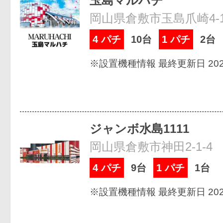
玉島マルハチ
岡山県倉敷市玉島爪崎4-1
4 パチ
10台
1 パチ
2台
※設置機種情報 最終更新日 2026
ジャンボ水島1111
岡山県倉敷市神田2-1-4
4 パチ
9台
1 パチ
1台
※設置機種情報 最終更新日 2026