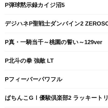
P弾球黙示録カイジ沼5
デジハネP聖戦士ダンバイン2 ZEROSO
P真・一騎当千～桃園の誓い～129ver
P北斗の拳 強敵 LT
Pフィーバーパワフル
ぱちんこGⅠ優駿倶楽部2 ラッキートリ