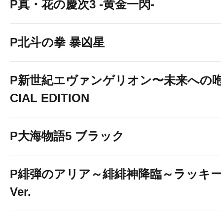
P真・花の慶次3 -黄金一閃-
P北斗の拳 暴凶星
P新世紀エヴァンゲリオン〜未来への咆
CIAL EDITION
P大海物語5 ブラック
P緋弾のアリア～緋緋神降臨～ラッキ
Ver.