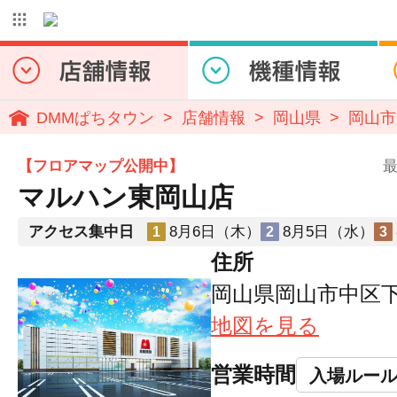
DMMぱちタウン
店舗情報
岡山県
岡山市
【フロアマップ公開中】
最
マルハン東岡山店
アクセス集中日
8月6日（木）
8月5日（水）
1
2
3
住所
岡山県岡山市中区下
地図を見る
営業時間
入場ルー