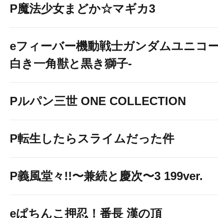
P魔法少女まどか☆マギカ3
eフィーバー機動戦士ガンダムユニコー
白き一角獣と黒き獅子-
Pルパン三世 ONE COLLECTION
P転生したらスライムだった件
P義風堂々!!〜兼続と慶次〜3 199ver.
eぱちんこ押忍！番長 漢の頂