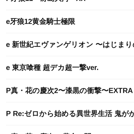
e牙狼12黄金騎士極限
e 新世紀エヴァンゲリオン 〜はじま
e 東京喰種 超デカ超一撃ver.
P真・花の慶次2〜漆黒の衝撃〜EXTRA 
P Re:ゼロから始める異世界生活 鬼がかり