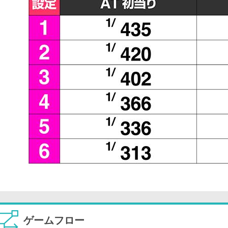
ゲームフロー