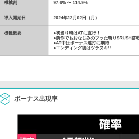
機械割
97.6% 〜 114.9%
導入開始日
2024年12月02日（月）
機種概要
●初当り時はATに直行！
●前作でもおなじみのブッた斬りSRUSH搭
●AT中はボーナス連打に期待
●エンディング後はツラヌキ!!
ボーナス出現率