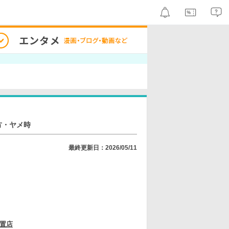
方・ヤメ時
最終更新日：2026/05/11
設置店