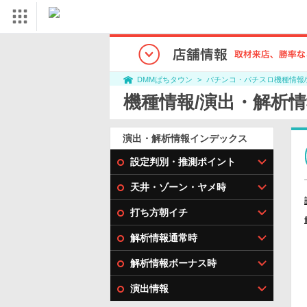
パチンコ・パチスロ機種情報
DMMぱちタウン
機種情報/演出・解析
演出・解析情報インデックス
設定判別・推測ポイント
天井・ゾーン・ヤメ時
打ち方朝イチ
解析情報通常時
解析情報ボーナス時
演出情報