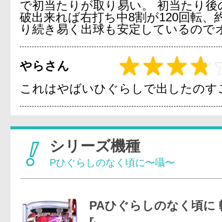
で初当たりが取り易い。 初当たり後
破出来れば右打ち中8割が120回転、約
り続き易く出球も安定しているので
やらさん
これはやばいひぐらしで出したのす
シリーズ機種
Pひぐらしのなく頃に〜囁〜
PAひぐらしのなく頃に 輪
r.