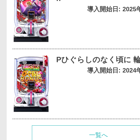
導入開始日: 2025
Pひぐらしのなく頃に 
導入開始日: 2024
一覧へ