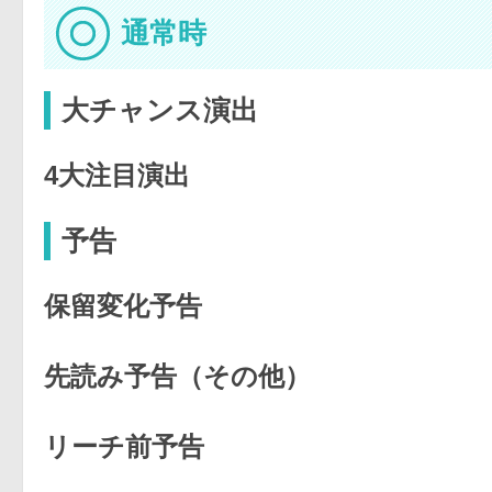
通常時
大チャンス演出
4大注目演出
予告
保留変化予告
先読み予告（その他）
リーチ前予告