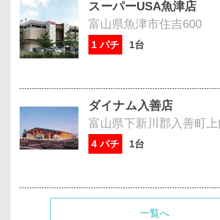
スーパーUSA魚津店
富山県魚津市住吉600
1 パチ
1台
ダイナム入善店
富山県下新川郡入善町上飯
4 パチ
1台
一覧へ