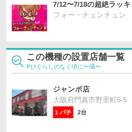
7/12〜7/18の超絶ラッ
フォー・チュンチュン
この機種の設置店舗一覧
Pひぐらしのなく頃に〜囁〜
ジャンボ店
大阪府門真市野里町5-5
1 パチ
2台