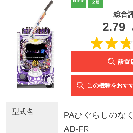
総合
2.79
設置
この機種をおす
型式名
PAひぐらしのな
AD-FR