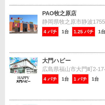
PAO牧之原店
静岡県牧之原市静波1755
4 パチ
1台
1.25 パチ
1
大門ハピー
広島県福山市大門町2-17-
4 パチ
1台
1 パチ
1台