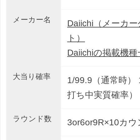
メーカー名
Daiichi（メー
ト）
Daiichiの掲載機
大当り確率
1/99.9（通常時） 
打ち中実質確率）
ラウンド数
3or6or9R×10カ