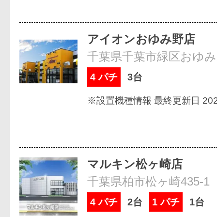
アイオンおゆみ野店
千葉県千葉市緑区おゆみ野
4 パチ
3台
※設置機種情報 最終更新日 2026
マルキン松ヶ崎店
千葉県柏市松ヶ崎435-1
4 パチ
2台
1 パチ
1台