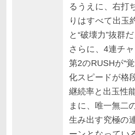
るうえに、右打
りはすべて出玉約
と“破壊力”抜群
さらに、4連チ
第2のRUSHが“
化スピードが格
継続率と出玉性
まに、唯一無二
生み出す究極の
ーンとなってい