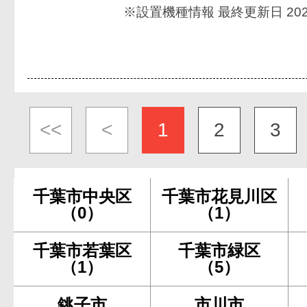
※設置機種情報 最終更新日 2026
<<
<
1
2
3
千葉市中央区
千葉市花見川区
（0）
（1）
千葉市若葉区
千葉市緑区
（1）
（5）
銚子市
市川市