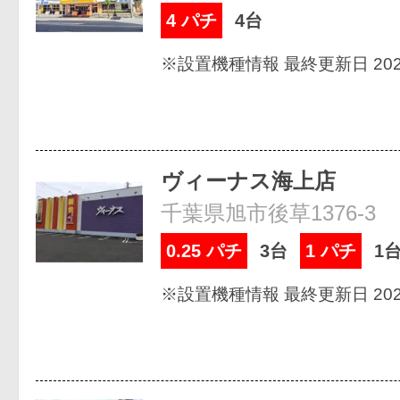
4 パチ
4台
※設置機種情報 最終更新日 2026
ヴィーナス海上店
千葉県旭市後草1376-3
0.25 パチ
3台
1 パチ
1
※設置機種情報 最終更新日 2026