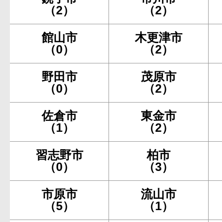
（2）
（2）
館山市
木更津市
（0）
（2）
野田市
茂原市
（0）
（2）
佐倉市
東金市
（1）
（2）
習志野市
柏市
（0）
（3）
市原市
流山市
（5）
（1）