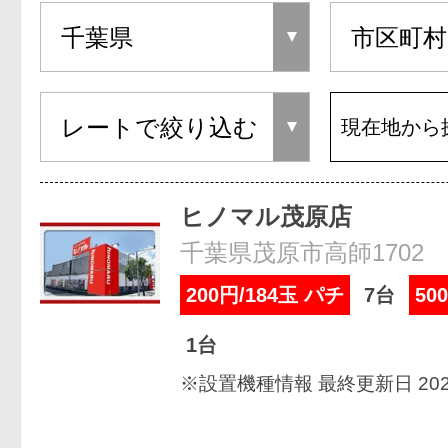
現在地から
ヒノマル茂原店
千葉県茂原市高師1702
200円/184玉 パチ
7台
50
1台
※設置機種情報 最終更新日 2026