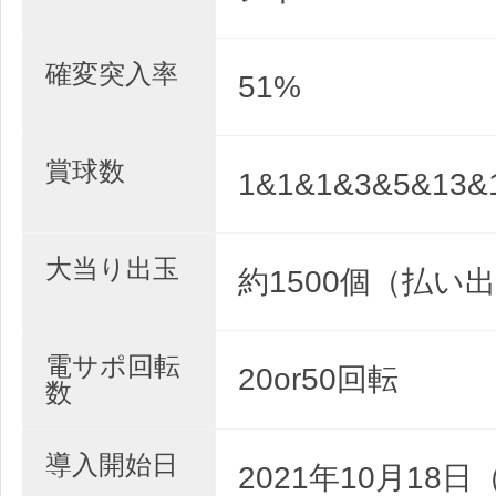
確変突入率
51%
賞球数
1&1&1&3&5&13&
大当り出玉
約1500個（払い
電サポ回転
20or50回転
数
導入開始日
2021年10月18日