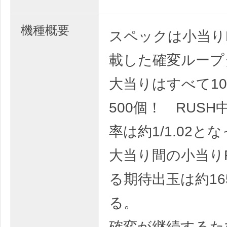
機種概要
スペックは小当り
載した確変ループ
大当りはすべて10
500個！ RUS
率は約1/1.02と
大当り間の小当り
る期待出玉は約16
る。
確変が継続するたび