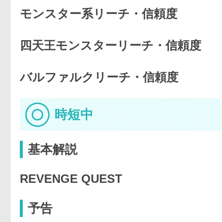
モンスター系リーチ・信頼度
四天王モンスターリーチ・信頼度
バルファルクリーチ・信頼度
時短中
基本解説
REVENGE QUEST
予告