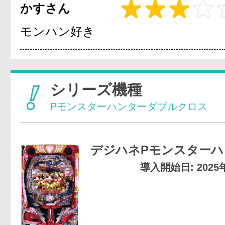
かすさん
モンハン好き
シリーズ機種
Pモンスターハンターダブルクロス
デジハネPモンスターハ
導入開始日: 2025