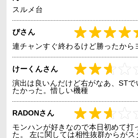
スルメ台
ぴさん
連チャンすぐ終わるけど勝ったから
けーくんさん
演出は良いんだけど右がなあ、STで
たかった。惜しい機種
RADONさん
モンハンが好きなので本日初めて打
た。 左に関しては相性抜群からがス