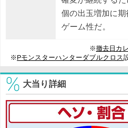
個の出玉増加に期
ゲーム性だ。
※
撤去日カ
※
Pモンスターハンターダブルクロス
大当り詳細