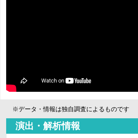
※データ・情報は独自調査によるものです
演出・解析情報