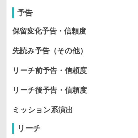
予告
保留変化予告・信頼度
先読み予告（その他）
リーチ前予告・信頼度
リーチ後予告・信頼度
ミッション系演出
リーチ