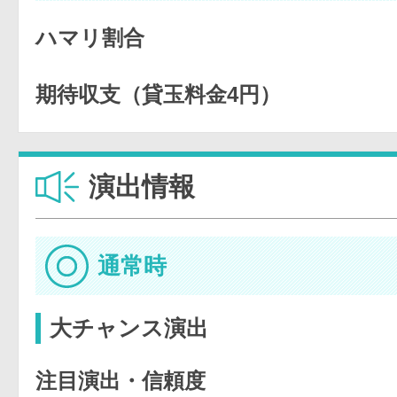
ハマリ割合
期待収支（貸玉料金4円）
演出情報
通常時
大チャンス演出
注目演出・信頼度