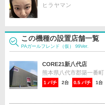
ヒラヤマン
この機種の設置店舗一覧
PAガールフレンド（仮） 99Ver.
CORE21新八代店
熊本県八代市郡築一番町
1 パチ
2台
0.5 パチ
1台