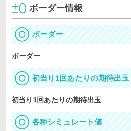
ボーダー情報
ボーダー
ボーダー
初当り1回あたりの期待出玉
初当り1回あたりの期待出玉
各種シミュレート値