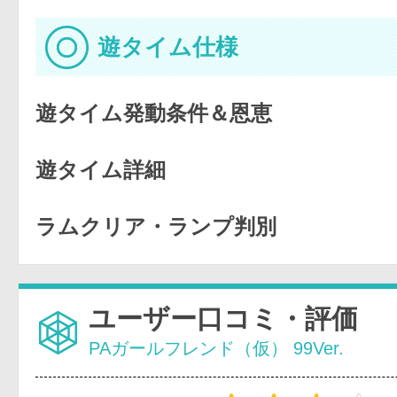
遊タイム仕様
遊タイム発動条件＆恩恵
遊タイム詳細
ラムクリア・ランプ判別
ユーザー口コミ・評価
PAガールフレンド（仮） 99Ver.