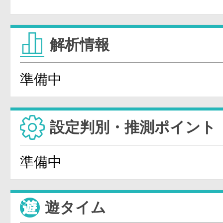
解析情報
準備中
設定判別・推測ポイント
準備中
遊タイム