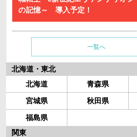
の記憶～ 導入予定！
一覧へ
北海道・東北
北海道
青森県
宮城県
秋田県
福島県
関東