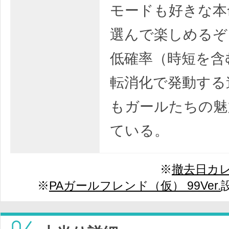
モードも好きな本
選んで楽しめるぞ
低確率（時短を含む
転消化で発動する
もガールたちの魅
ている。
※
撤去日カ
※
PAガールフレンド（仮） 99Ver.