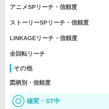
アニメSPリーチ・信頼度
ストーリーSPリーチ・信頼度
LINKAGEリーチ・信頼度
全回転リーチ
その他
図柄別・信頼度
確変・ST中