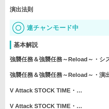
演出法則
連チャンモード中
基本解説
強襲任務＆強襲任務～Reload～・シ
強襲任務＆強襲任務～Reload～・演
V Attack STOCK TIME・…
V Attack STOCK TIME・…