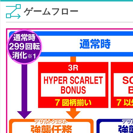
ゲームフロー