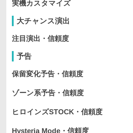
実機カスタマイズ
大チャンス演出
注目演出・信頼度
予告
保留変化予告・信頼度
ゾーン系予告・信頼度
ヒロインズSTOCK・信頼度
Hysteria Mode・信頼度