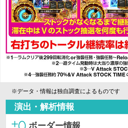
※データ・情報は独自調査によるものです
演出・解析情報
ボーダー情報