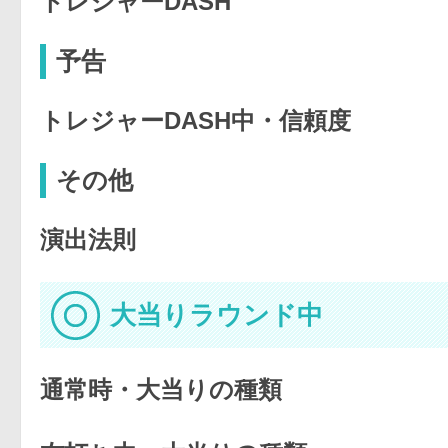
トレジャーDASH
予告
トレジャーDASH中・信頼度
その他
演出法則
大当りラウンド中
通常時・大当りの種類