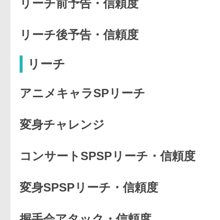
リーチ前予告・信頼度
リーチ後予告・信頼度
リーチ
アニメキャラSPリーチ
変身チャレンジ
コンサートSPSPリーチ・信頼度
変身SPSPリーチ・信頼度
握手会アタック・信頼度