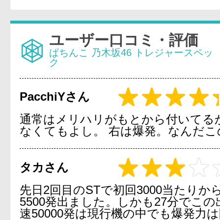
ユーザー口コミ・評価
ぱちんこ 乃木坂46 トレジャースペッ
ク
PacchiYさん
通常はメリハリがもとから付いてる
なくてもよし。 右は爆発。なんだこ
タカさん
先日2回目のSTで初回3000当たりから
5500発出ました。しかも27分でこ
速50000発は現行機の中でも爆発力