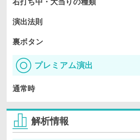
右打ち中・大当りの種類
演出法則
裏ボタン
プレミアム演出
通常時
解析情報