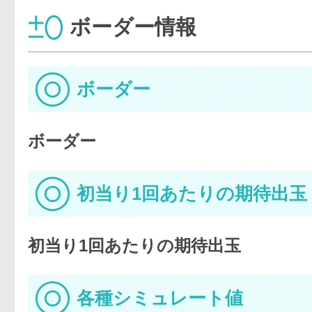
ボーダー情報
ボーダー
ボーダー
初当り1回あたりの期待出玉
初当り1回あたりの期待出玉
各種シミュレート値