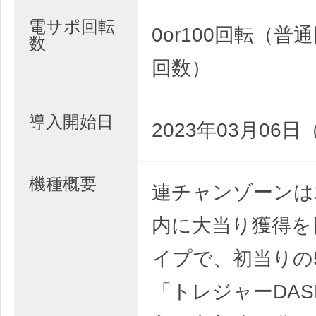
電サポ回転
0or100回転（普
数
回数）
導入開始日
2023年03月06日
機種概要
連チャンゾーンは1
内に大当り獲得を
イプで、初当りの5
「トレジャーDAS