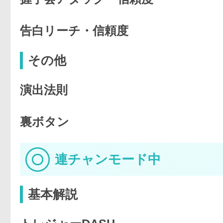
告白リーチ・信頼度
その他
演出法則
裏ボタン
連チャンモード中
基本解説