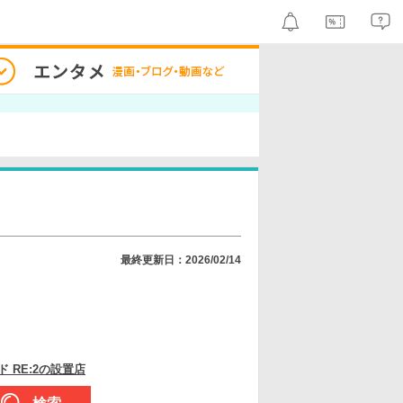
最終更新日：2026/02/14
 RE:2の設置店