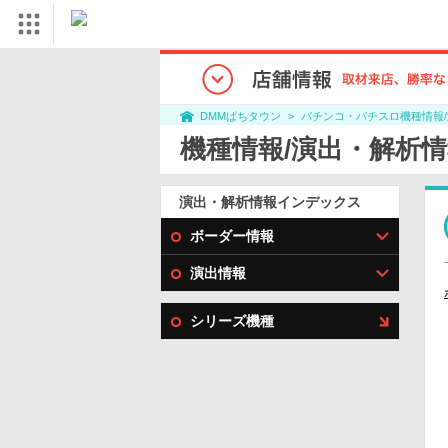
パチンコ・パチスロ機種情報
DMMぱちタウン
機種情報/演出・解析
演出・解析情報インデックス
ボーダー情報
演出情報
シリーズ機種