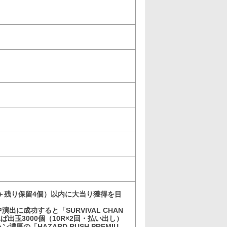
転＋残り保留4個）以内に大当り獲得を目
に成功すると「SURVIVAL CHAN
たれば出玉3000個（10R×2回・払い出し）
濃厚の「HAZARD RUSH PREMIU