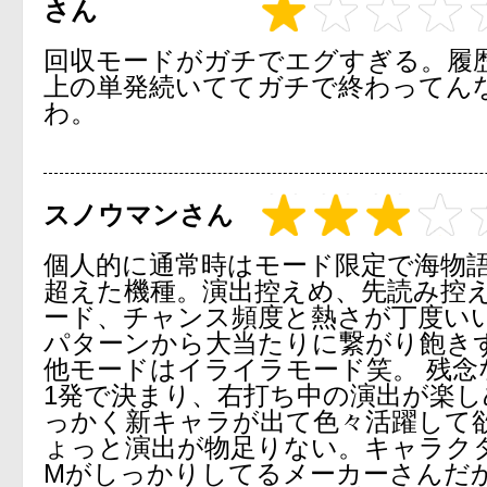
さん
回収モードがガチでエグすぎる。履歴
上の単発続いててガチで終わってん
わ。
スノウマンさん
個人的に通常時はモード限定で海物
超えた機種。演出控えめ、先読み控
ード、チャンス頻度と熱さが丁度い
パターンから大当たりに繋がり飽き
他モードはイライラモード笑。 残念
1発で決まり、右打ち中の演出が楽し
っかく新キャラが出て色々活躍して
ょっと演出が物足りない。キャラクタ
Mがしっかりしてるメーカーさんだ