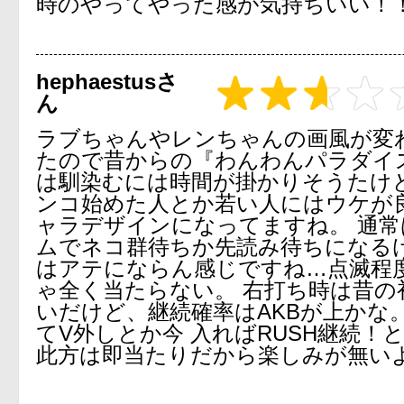
時のやってやった感が気持ちいい！
hephaestusさ
ん
ラブちゃんやレンちゃんの画風が変
たので昔からの『わんわんパラダイ
は馴染むには時間が掛かりそうたけ
ンコ始めた人とか若い人にはウケが
ャラデザインになってますね。 通
ムでネコ群待ちか先読み待ちになる
はアテにならん感じですね…点滅程
ゃ全く当たらない。 右打ち時は昔の
いだけど、継続確率はAKBが上かな。
てV外しとか今 入ればRUSH継続！
此方は即当たりだから楽しみが無い