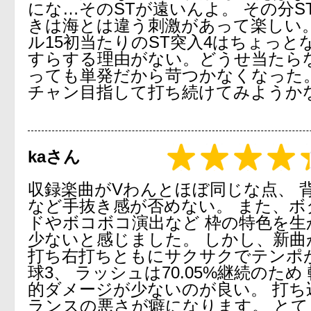
にな…そのSTが遠いんよ。 その分S
きは海とは違う刺激があって楽しい。
ル15初当たりのST突入4はちょっと
すらする理由がない。どうせ当たら
っても単発だから苛つかなくなった。
チャン目指して打ち続けてみようか
kaさん
収録楽曲がVわんとほぼ同じな点、 
など手抜き感が否めない。 また、ボ
ドやボコボコ演出など 枠の特色を生
少ないと感じました。 しかし、新曲
打ち右打ちともにサクサクでテンポ
球3、 ラッシュは70.05%継続のため
的ダメージが少ないのが良い。 打ち
ランスの悪さが癖になります。 とて