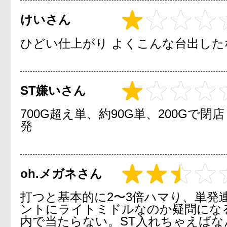
けいさん
ひどい仕上がり よくこんな台出した
ST嫌いさん
700G超え単、約90G単、200Gで閉店 
発
oh.メガネさん
打つと基本的に2〜3倍ハマり、単発
ントにライトミドルなのか疑問にな
内で当たらない。ST入れちゃえばな