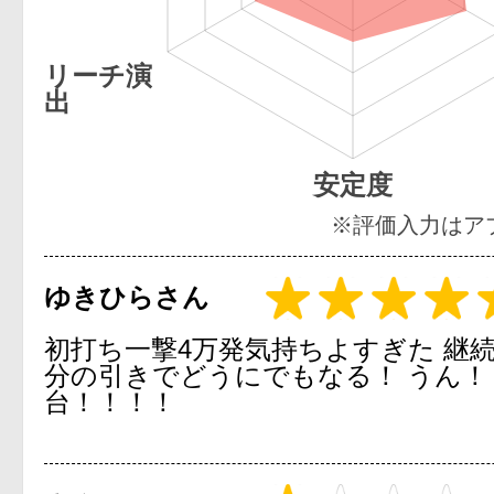
リーチ演
出
安定度
※評価入力はア
ゆきひらさん
初打ち一撃4万発気持ちよすぎた 継
分の引きでどうにでもなる！ うん！
台！！！！