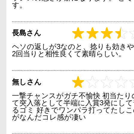
す。
長島さん
ヘソの返しが3なのと、捻りも効きや
2回当りと相性良くて素晴らしい。
無しさん
一撃チャンスがガチ不愉快 初当たり
て突入落として半端に入賞3発にして
るゴミ 好きでワンパラ打ってたし
がなんだコレ感が凄い