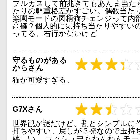
フルカスして前兆きてもあんま当た
たりの軽重格差がすごい。偶数当た
楽園モードの図柄猫チェンジって内
高確？個人的に気持ち当たりやすいの
ってる。右行かないけど
守るものがある
からさん
猫が可愛すぎる。
G7Xさん
世界観が謎だけど、割とシンプルに
打ちやすい。戻しが３発なので玉持
嬉しい。 ラッシュ中もわんわんモー