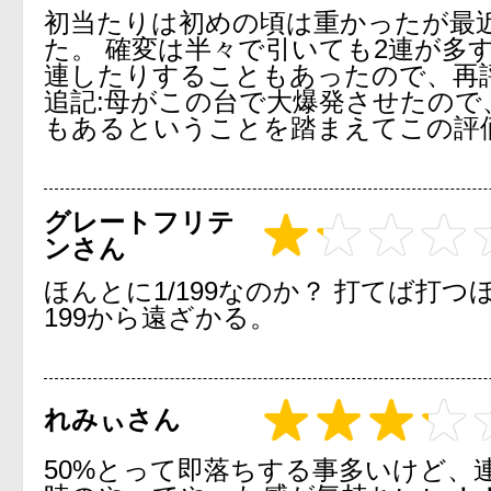
初当たりは初めの頃は重かったが最
た。 確変は半々で引いても2連が多す
連したりすることもあったので、再
追記:母がこの台で大爆発させたので
もあるということを踏まえてこの評
グレートフリテ
ンさん
ほんとに1/199なのか？ 打てば打つ
199から遠ざかる。
れみぃさん
50%とって即落ちする事多いけど、