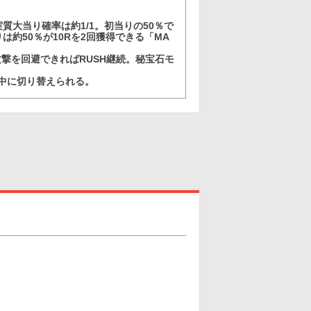
！
大当り確率は約1/1。初当りの50％で
は約50％が10Rを2回獲得できる「MA
撃を回避できればRUSH継続。秘宝石モ
中に切り替えられる。