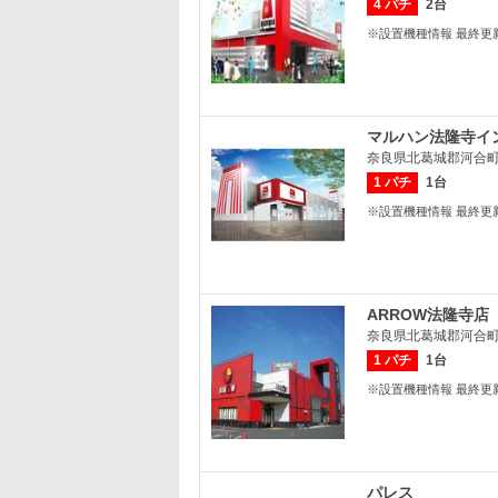
4 パチ
2台
※設置機種情報 最終更新日 
マルハン法隆寺イ
奈良県北葛城郡河合
1 パチ
1台
※設置機種情報 最終更新日 
ARROW法隆寺店
奈良県北葛城郡河合町穴
1 パチ
1台
※設置機種情報 最終更新日 
パレス