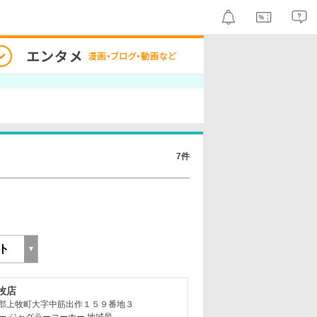
7件
牧店
郡上牧町大字中筋出作１５９番地３