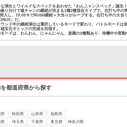
トな演出とワイルドなスペックをあわせた「わんニャンスペック」誕生
振り分けで連チャンの継続が決まる1種2種混合タイプで、右打ち中の実質
に突入し、70.05％でRUSH継続＝大当りがループする。右打ち中の大当り
BONUS」だ。
ラウンド中の継続演出は選択しているモードで変わり、バトルモードは攻
、秘宝石ギミックの完成を目指す。
のモードは、わんわん、にゃんにゃん、楽園の3種類あり、待機中や変動
舗を都道府県から探す
城県
秋田県
山形県
福島県
馬県
埼玉県
千葉県
東京都
神奈川県