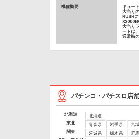
機種概要
キュー
大当りの
RUSH
X2000
大当り
ードは
通常時
パチンコ・パチスロ店
北海道
北海道
東北
青森県
岩手県
宮
関東
茨城県
栃木県
群