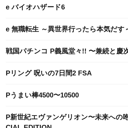
e バイオハザード6
e 無職転生 ～異世界行ったら本気だす
戦国パチンコ P義風堂々!! 〜兼続と慶次〜
Pリング 呪いの7日間2 FSA
Pうまい棒4500〜10500
P新世紀エヴァンゲリオン〜未来への咆
CIAL EDITION