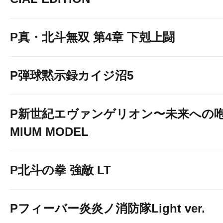
P真・北斗無双 第4章 下剋上闘
P弾球黙示録カイジ沼5
P新世紀エヴァンゲリオン〜未来への咆
MIUM MODEL
P北斗の拳 強敵 LT
Pフィーバー炎炎ノ消防隊Light ver.