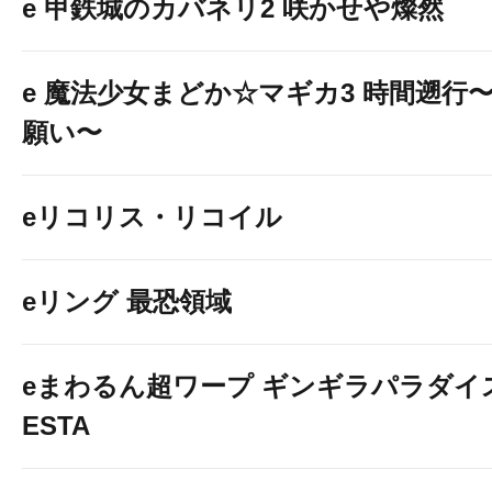
e 甲鉄城のカバネリ2 咲かせや燦然
e 魔法少女まどか☆マギカ3 時間遡行
願い〜
eリコリス・リコイル
eリング 最恐領域
eまわるん超ワープ ギンギラパラダイス V
ESTA