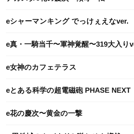
eシャーマンキング でっけぇえなver.
e真・一騎当千〜軍神覚醒〜319大入りve
e女神のカフェテラス
eとある科学の超電磁砲 PHASE NEXT
e花の慶次〜黄金の一撃