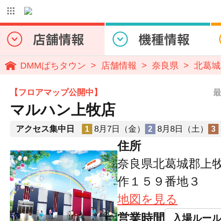
DMMぱちタウン
店舗情報
奈良県
北葛城
【フロアマップ公開中】
最
マルハン上牧店
アクセス集中日
8月7日（金）
8月8日（土）
1
2
3
住所
奈良県北葛城郡上
作１５９番地３
地図を見る
営業時間
入場ルー