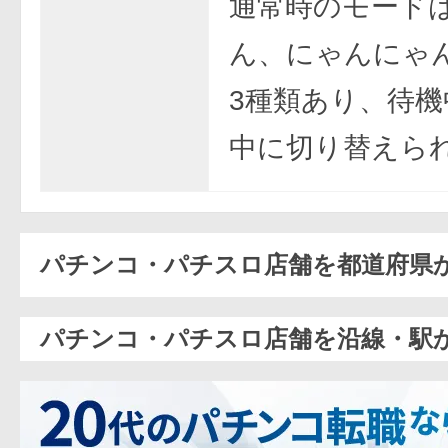
通常時のモード
ん、にゃんにゃ
3種類あり、待機
中に切り替えら
パチンコ・パチスロ店舗を都道府県
パチンコ・パチスロ店舗を沿線・駅