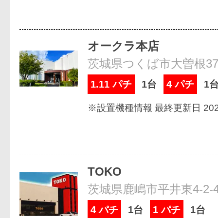
オークラ本店
茨城県つくば市大曽根378
1.11 パチ
1台
4 パチ
1
※設置機種情報 最終更新日 2026
TOKO
茨城県鹿嶋市平井東4-2-4
4 パチ
1台
1 パチ
1台