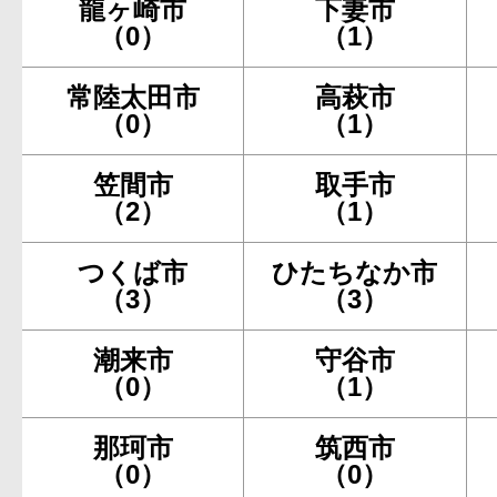
龍ヶ崎市
下妻市
（0）
（1）
常陸太田市
高萩市
（0）
（1）
笠間市
取手市
（2）
（1）
つくば市
ひたちなか市
（3）
（3）
潮来市
守谷市
（0）
（1）
那珂市
筑西市
（0）
（0）