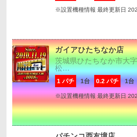
※設置機種情報 最終更新日 2026
ガイアひたちなか店
茨城県ひたちなか市大字
松…
1 パチ
1台
0.2 パチ
1台
※設置機種情報 最終更新日 2026
パチンコ西友境店