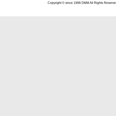
Copyright © since 1998 DMM All Rights Reserve