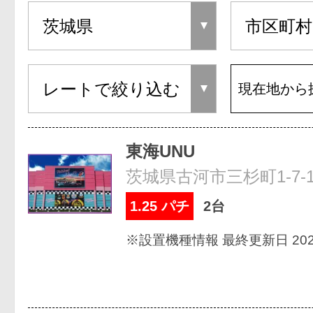
現在地から
東海UNU
茨城県古河市三杉町1-7-
1.25 パチ
2台
※設置機種情報 最終更新日 2026