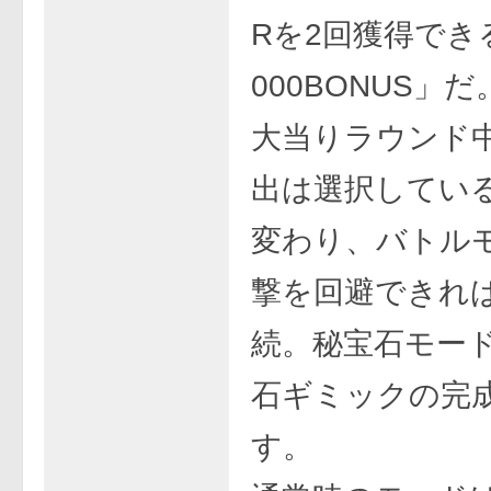
Rを2回獲得でき
000BONUS」だ
大当りラウンド
出は選択してい
変わり、バトル
撃を回避できれば
続。秘宝石モー
石ギミックの完
す。