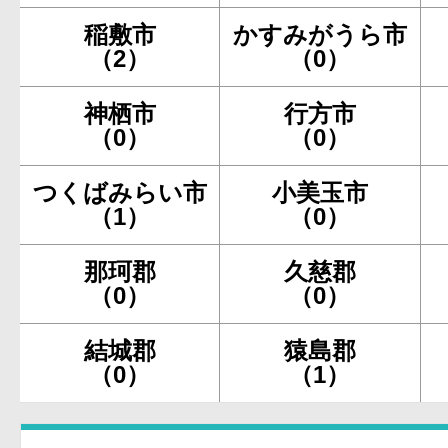
稲敷市
かすみがうら市
（2）
（0）
神栖市
行方市
（0）
（0）
つくばみらい市
小美玉市
（1）
（0）
那珂郡
久慈郡
（0）
（0）
結城郡
猿島郡
（0）
（1）