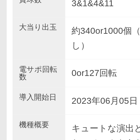
3&1&4&11
大当り出玉
約340or1000
し）
電サポ回転
0or127回転
数
導入開始日
2023年06月05
機種概要
キュートな演出