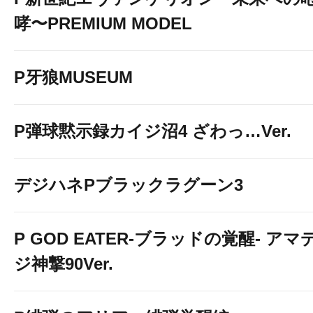
哮〜PREMIUM MODEL
P牙狼MUSEUM
P弾球黙示録カイジ沼4 ざわっ…Ver.
デジハネPブラックラグーン3
P GOD EATER-ブラッドの覚醒- アマ
ジ神撃90Ver.