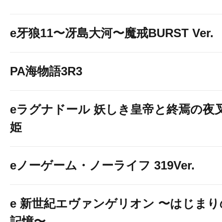
e牙狼11〜冴島大河〜魔戒BURST Ver.
PA海物語3R3
eラグナドール 妖しき皇帝と終焉の夜
姫
eノーゲーム・ノーライフ 319Ver.
e 新世紀エヴァンゲリオン 〜はじまり
記憶〜