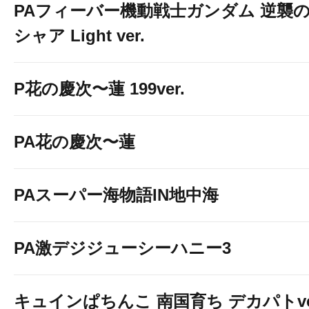
PAフィーバー機動戦士ガンダム 逆襲
シャア Light ver.
P花の慶次〜蓮 199ver.
PA花の慶次〜蓮
PAスーパー海物語IN地中海
PA激デジジューシーハニー3
キュインぱちんこ 南国育ち デカパトv