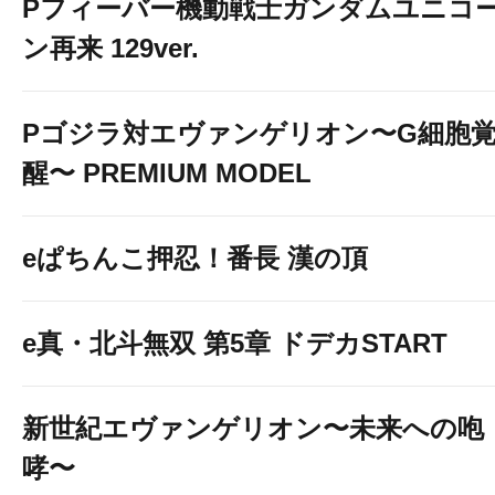
Pフィーバー機動戦士ガンダムユニコ
ン再来 129ver.
Pゴジラ対エヴァンゲリオン〜G細胞
醒〜 PREMIUM MODEL
eぱちんこ押忍！番長 漢の頂
e真・北斗無双 第5章 ドデカSTART
新世紀エヴァンゲリオン〜未来への咆
哮〜