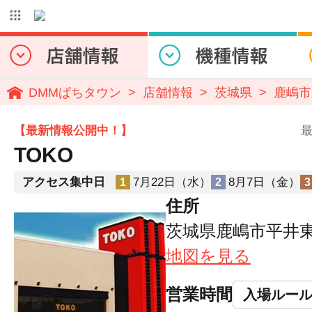
DMMぱちタウン
店舗情報
茨城県
鹿嶋市
【最新情報公開中！】
最
TOKO
アクセス集中日
7月22日（水）
8月7日（金）
1
2
3
住所
茨城県鹿嶋市平井東4-
地図を見る
営業時間
入場ルー