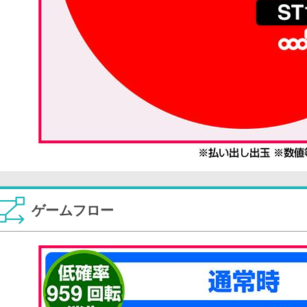
ゲームフロー