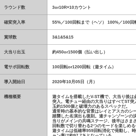
ラウンド数
3or10R×10カウント
確変突入率
55%／100回転まで（ヘソ） 100%／10
賞球数
3&1&5&15
大当り出玉
約450or1500個（払い出し）
電サポ回転数
100回転or1200回転（遊タイム）
導入開始日
2020年10月05日（月）
機種概要
遊タイムを搭載したV-ST機で、大当り後は
突入。電チュー経由の大当りはすべてST突入
玉約1500個と破壊力のあるスペックだ。
通常時の基本的な背景はレイとアスカのシ
踏襲した名演出も復刻。連チャンゾーンの
当りがメインの共鳴ステージ、後半はさま
回転数で切り替わる2つのモードを楽しめる
遊タイムは低確率959回転消化で発動し、時
ャン率は約97.7％となっている。