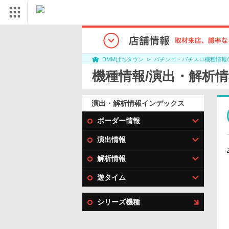
パチンコ・パチスロ機種情報
DMMぱちタウン
機種情報/演出・解析
演出・解析情報インデックス
ボーダー情報
演出情報
解析情報
遊タイム
シリーズ機種