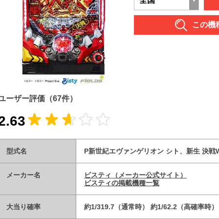
この機
ユーザー評価
（67件）
2.63
型式名
P新世紀エヴァンゲリオン シト、新生 決戦
メーカー名
ビスティ（メーカー公式サイト）
ビスティの掲載機種一覧
大当り確率
約1/319.7（通常時） 約1/62.2（高確率時）