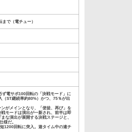
0回転まで（電チュー）
必ず電サポ100回転の「決戦モード」に
（ST継続率約80%）かつ、75％が出
ーンがメインとなり、「使徒、再び」を
決戦モードは演出が一新され、前半は即
ざまな演出が展開する決戦ステージと、
仕様だ。
短1200回転に突入。遊タイム中の連チ