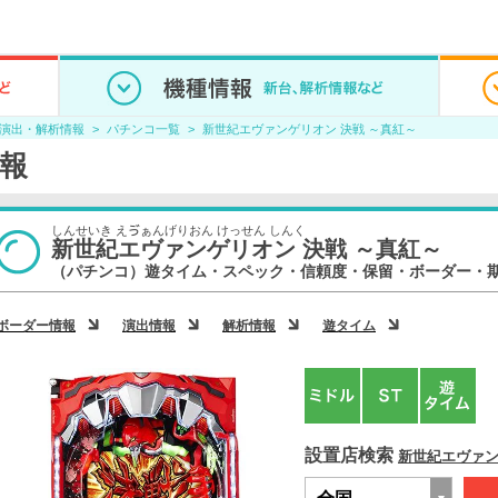
/演出・解析情報
パチンコ一覧
新世紀エヴァンゲリオン 決戦 ～真紅～
情報
しんせいき えゔぁんげりおん けっせん しんく
新世紀エヴァンゲリオン 決戦 ～真紅～
（パチンコ）遊タイム・スペック・信頼度・保留・ボーダー・
ボーダー情報
演出情報
解析情報
遊タイム
設置店検索
新世紀エヴァン