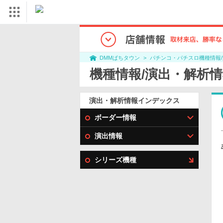
パチンコ・パチスロ機種情報
DMMぱちタウン
機種情報/演出・解析
演出・解析情報インデックス
ボーダー情報
演出情報
シリーズ機種