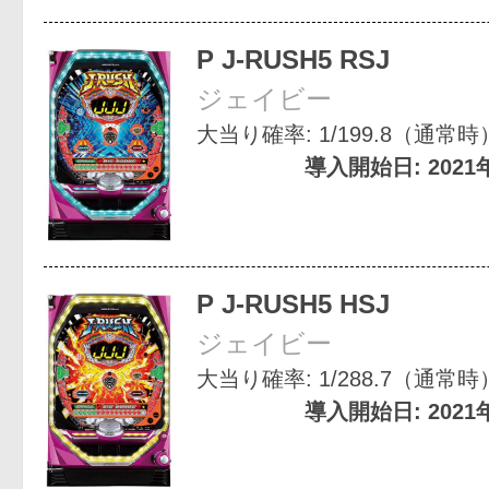
P J-RUSH5 RSJ
ジェイビー
大当り確率: 1/199.8（通常時） 
導入開始日: 2021
P J-RUSH5 HSJ
ジェイビー
大当り確率: 1/288.7（通常時） 
導入開始日: 2021