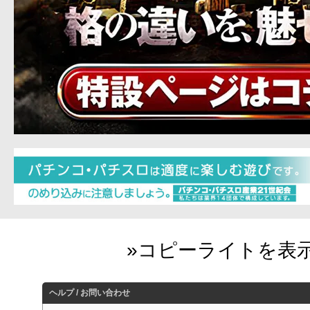
ヘルプ / お問い合わせ