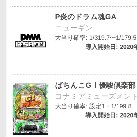
P炎のドラム魂GA
ニューギン
大当り確率: 1/319.7〜1/17
導入開始日: 2020
ぱちんこGⅠ優駿倶楽部
コナミアミューズメン
大当り確率: 設定1・1/199.8
導入開始日: 2020