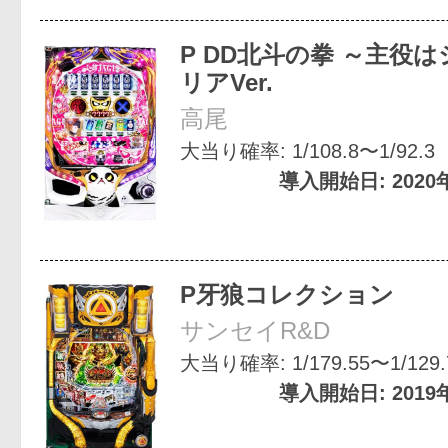
P DD北斗の拳 ～主役は
リアVer.
高尾
大当り確率: 1/108.8〜1/92
導入開始日: 2020
P牙狼コレクション
サンセイR&D
大当り確率: 1/179.55〜1/12
導入開始日: 2019