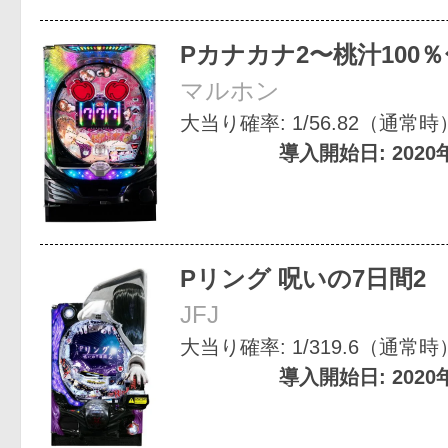
Pカナカナ2〜桃汁100％
マルホン
大当り確率: 1/56.82（通常時） 
導入開始日: 2020
Pリング 呪いの7日間2
JFJ
大当り確率: 1/319.6（通常時） 
導入開始日: 2020