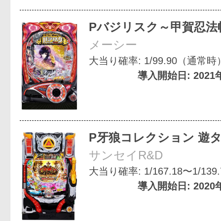
Pバジリスク～甲賀忍法帖
メーシー
大当り確率: 1/99.90（通常時） 
導入開始日: 2021
P牙狼コレクション 遊タイ
サンセイR&D
大当り確率: 1/167.18〜1/13
導入開始日: 2020