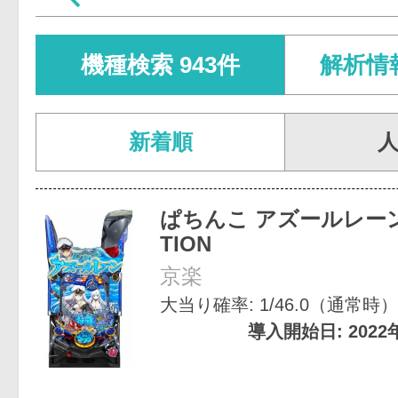
機種検索 943件
解析情報
新着順
ぱちんこ アズールレーン T
TION
京楽
大当り確率: 1/46.0（通常時） 
導入開始日: 2022