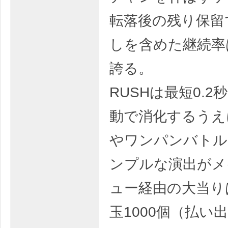
転落後の残り保留
しを含めた継続率
誇る。
RUSHは最短0.
動で消化するうえ
やワンパンバトル
ンプルな演出がメ
ュー経由の大当り
玉1000個（払い