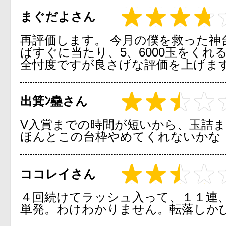
まぐだよさん
再評価します。 今月の僕を救った神
ばすぐに当たり、5、6000玉をくれ
全忖度ですが良さげな評価を上げま
出箕ﾝ蠱さん
V入賞までの時間が短いから、玉詰
ほんとこの台枠やめてくれないかな
ココレイさん
４回続けてラッシュ入って、１１連
単発。わけわかりません。転落しか