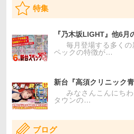
特集
『乃木坂LIGHT』他6月
毎月登場する多くの
ペックの特徴が…
新台『高須クリニック青天
みなさんこんにちわ！
タウンの…
ブログ