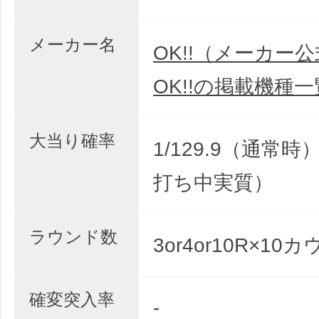
メーカー名
OK!!（メーカー
OK!!の掲載機種一
大当り確率
1/129.9（通常時）
打ち中実質）
ラウンド数
3or4or10R×10
確変突入率
-