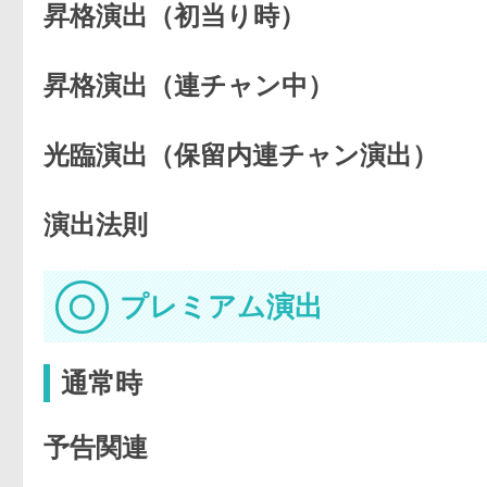
昇格演出（初当り時）
昇格演出（連チャン中）
光臨演出（保留内連チャン演出）
演出法則
プレミアム演出
通常時
予告関連