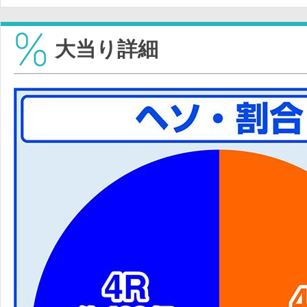
大当り詳細