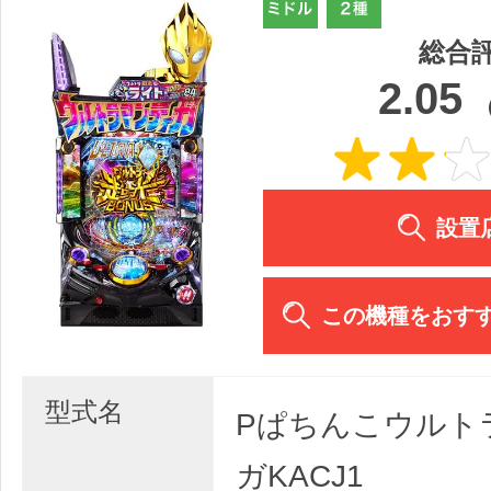
総合
2.05
設置
この機種をおす
型式名
Pぱちんこウルト
ガKACJ1