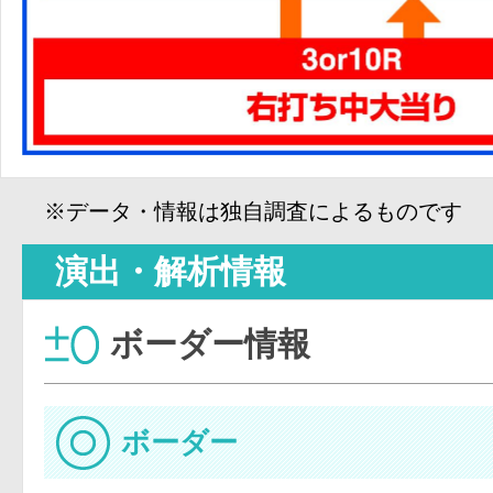
※データ・情報は独自調査によるものです
演出・解析情報
ボーダー情報
ボーダー