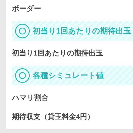
ボーダー
初当り1回あたりの期待出玉
初当り1回あたりの期待出玉
各種シミュレート値
ハマリ割合
期待収支（貸玉料金4円）