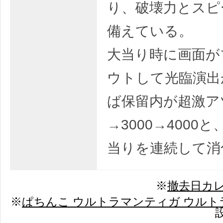
り、破壊力とスピ
備えている。
大当り時に画面が
ウトして光臨演出
ば保留内が超激アツ
→3000→4000
当りを連続して消
※
撤去日カ
※
ぱちんこ ウルトラマンティガ ウルトラ