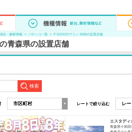
/演出・解析情報
パチンコ一覧
P GO!GO!マリン 3000の設置店舗
000の青森県の設置店舗
検索
村
レートで絞り込む
エスタディ
-7
青森県十和田市