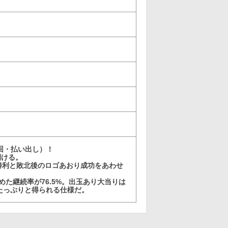
2回・払い出し）！
開ける。
勝利と敗北後のロゴあおり成功をあわせ
含めた継続率が76.5%。出玉あり大当りは
たっぷりと得られる仕様だ。