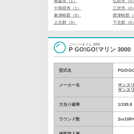
青森市（1）
弘前市（0
十和田市（1）
三沢市（0
東津軽郡（0）
西津軽郡（
上北郡（0）
下北郡（0
ごーごーまりん 3000
P GO!GO!マリン 3000
型式名
PGO!G
メーカー名
サンス
サンスリ
大当り確率
1/199
ラウンド数
2or10
確変突入率
-