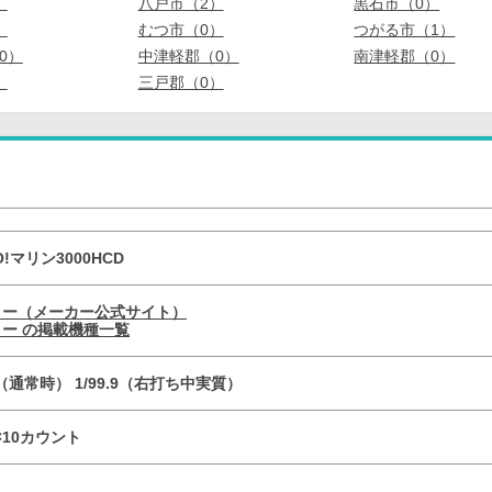
）
八戸市（2）
黒石市（0）
）
むつ市（0）
つがる市（1）
0）
中津軽郡（0）
南津軽郡（0）
）
三戸郡（0）
O!マリン3000HCD
リー（メーカー公式サイト）
ー の掲載機種一覧
.8（通常時） 1/99.9（右打ち中実質）
R×10カウント