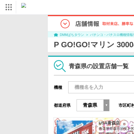
パチンコ・パチスロ機種情報
DMMぱちタウン
P GO!GO!マリン 3
青森県の設置店舗一覧
機種
都道府県
市区町
USA青森店
青森県青森市妙見3-93