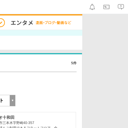
5件
オ十和田
三本木字野崎40-357