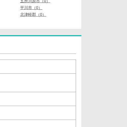
五所川原市（0）
平川市（0）
北津軽郡（0）