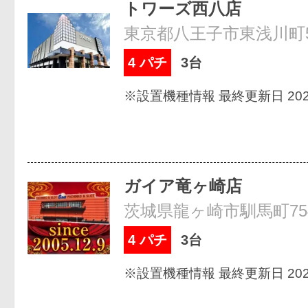
トワーズ西八店
東京都八王子市東浅川町5
4 パチ
3台
※設置機種情報 最終更新日 2026
ガイア竜ヶ崎店
茨城県龍ヶ崎市馴馬町75
4 パチ
3台
※設置機種情報 最終更新日 2026