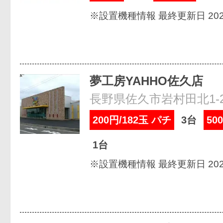
※設置機種情報 最終更新日 2026
夢工房YAHHO佐久店
長野県佐久市岩村田北1-2
200円/182玉 パチ
3台
50
1台
※設置機種情報 最終更新日 2026