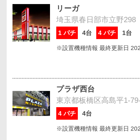
リーガ
埼玉県春日部市立野298
1 パチ
4台
4 パチ
1台
※設置機種情報 最終更新日 2026
プラザ西台
東京都板橋区高島平1-79-
4 パチ
4台
※設置機種情報 最終更新日 2026