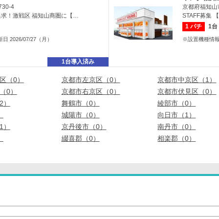
0-4
京都府福知山市
求！激戦区 福知山商圏に【…
STAFF募集
1 パチ
1台
2026/07/27（月）
※設置機種情報 最
1台導入済み
区（0）
京都市左京区（0）
京都市中京区（1）
（0）
京都市右京区（0）
京都市伏見区（0）
2）
舞鶴市（0）
綾部市（0）
）
城陽市（0）
向日市（1）
1）
京丹後市（0）
南丹市（0）
）
綴喜郡（0）
相楽郡（0）