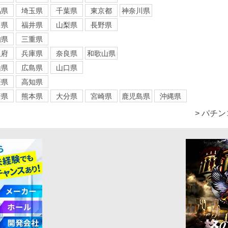
馬県
埼玉県
千葉県
東京都
神奈川県
川県
福井県
山梨県
長野県
知県
三重県
阪府
兵庫県
奈良県
和歌山県
山県
広島県
山口県
媛県
高知県
崎県
熊本県
大分県
宮崎県
鹿児島県
沖縄県
> パチ