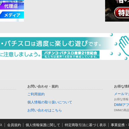
お問い合わせ・規約
お得な情
メールマ
ご利用規約
お得な情報
個人情報の取り扱いについて
DMMア
お問い合わせはこちら
DMMの商
ス
会員規約
個人情報保護に関して
特定商取引法に基づく表示
事業提携・事