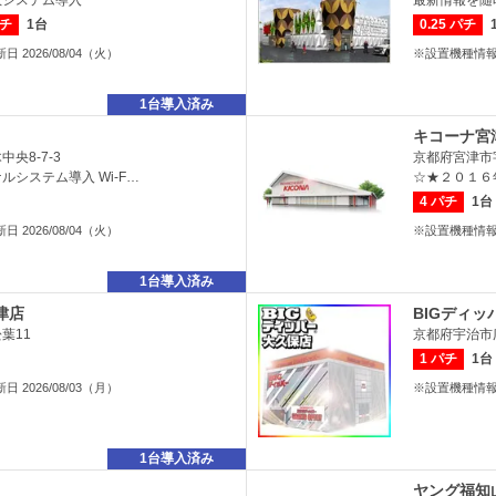
数システム導入
最新情報を随
パチ
1台
0.25 パチ
2026/08/04（火）
※設置機種情報 最
1台導入済み
キコーナ宮
央8-7-3
京都府宮津市
システム導入 Wi-F…
☆★２０１６
4 パチ
1台
2026/08/04（火）
※設置機種情報 最
1台導入済み
津店
BIGディ
葉11
京都府宇治市広
1 パチ
1台
2026/08/03（月）
※設置機種情報 最
1台導入済み
ヤング福知