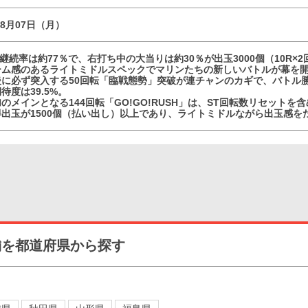
08月07日（月）
の継続率は約77％で、右打ち中の大当りは約30％が出玉3000個（10R×
ーム感のあるライトミドルスペックでマリンたちの新しいバトルが幕を
後に必ず突入する50回転「臨戦態勢」突破が連チャンのカギで、バトル
待度は39.5%。
のメインとなる144回転「GO!GO!RUSH」は、ST回転数リセットを
得出玉が1500個（払い出し）以上であり、ライトミドルながら出玉感を
舗を都道府県から探す