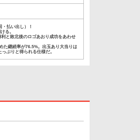
2回・払い出し）！
開ける。
勝利と敗北後のロゴあおり成功をあわせ
含めた継続率が76.5%。出玉あり大当りは
たっぷりと得られる仕様だ。