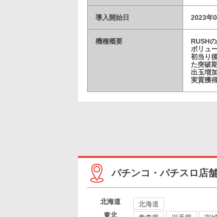
導入開始日
2023年
機種概要
RUSH
ボリュ
初当り
た突破期
出玉増加
実質獲
パチンコ・パチスロ店
北海道
北海道
東北