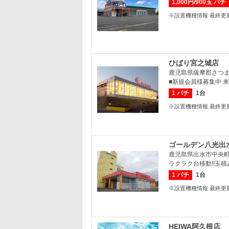
1,000円/900玉 パチ
※設置機種情報 最終更新日 
ひばり宮之城店
鹿児島県薩摩郡さつま町
■新規会員様募集中 
1 パチ
1台
※設置機種情報 最終更新日 
ゴールデン八光出
鹿児島県出水市中央町
ラクラク台移動!!玉
1 パチ
1台
※設置機種情報 最終更新日 
HEIWA阿久根店