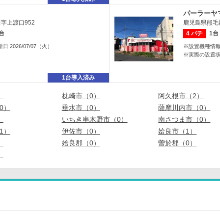
パーラーヤ
字上渡口952
鹿児島県熊毛
台
4 パチ
1台
2026/07/07（火）
※設置機種情報 最
※実際の設置
1台導入済み
）
枕崎市（0）
阿久根市（2）
0）
垂水市（0）
薩摩川内市（0）
）
いちき串木野市（0）
南さつま市（0）
1）
伊佐市（0）
姶良市（1）
）
姶良郡（0）
曽於郡（0）
）