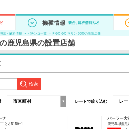
/演出・解析情報
パチンコ一覧
P GO!GO!マリン 3000の設置店舗
000の鹿児島県の設置店舗
覧
検索
村
レートで絞り込む
ーナ
パーラー大
之方5159−1
鹿児島県熊毛郡