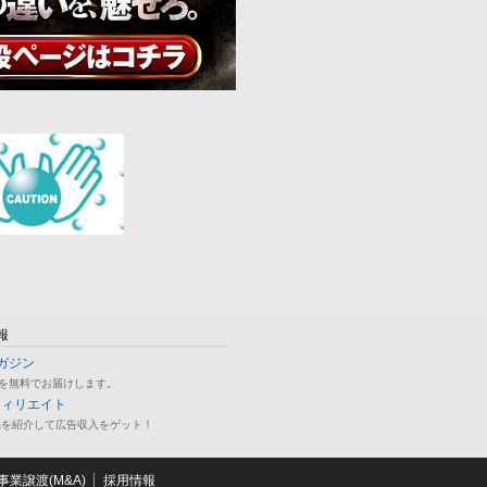
報
ガジン
を無料でお届けします。
フィリエイト
品を紹介して広告収入をゲット！
業譲渡(M&A)
採用情報