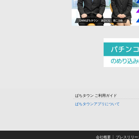
ぱちタウン ご利用ガイド
ぱちタウンアプリについて
会社概要
プレスリリー