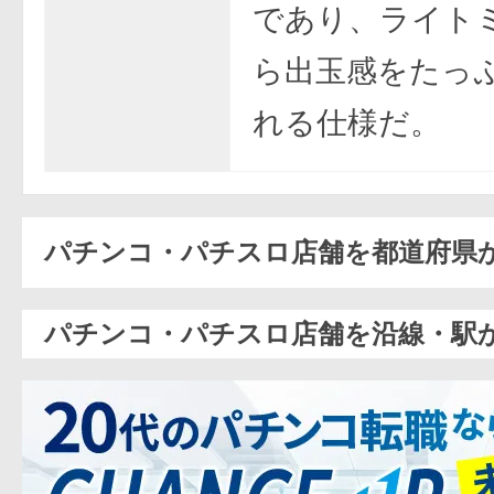
であり、ライト
ら出玉感をたっ
れる仕様だ。
パチンコ・パチスロ店舗を都道府県
パチンコ・パチスロ店舗を沿線・駅