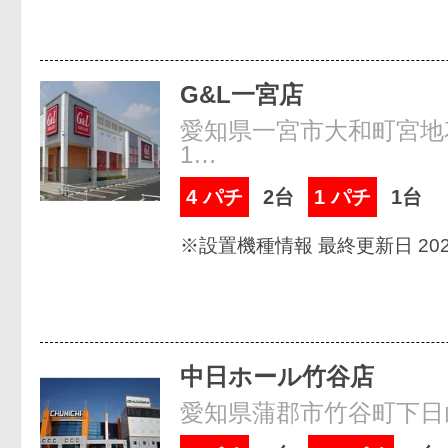
G&L一宮店
愛知県一宮市大和町宮地
1…
4 パチ
2台
1 パチ
1台
※設置機種情報 最終更新日 2026
中日ホール竹谷店
愛知県蒲郡市竹谷町下日山