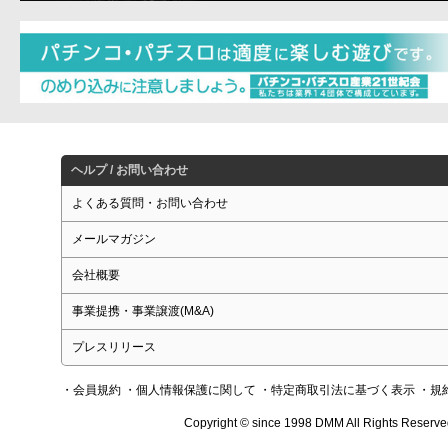
ヘルプ / お問い合わせ
よくある質問・お問い合わせ
メールマガジン
会社概要
事業提携・事業譲渡(M&A)
プレスリリース
・会員規約
・個人情報保護に関して
・特定商取引法に基づく表示
・規
Copyright © since 1998 DMM All Rights Reserve