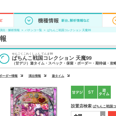
/演出・解析情報
パチンコ一覧
ぱちんこ戦国コレクション 天魔99
情報
せんごくこれくしょん てんま99
ぱちんこ戦国コレクション 天魔99
（甘デジ）遊タイム・スペック・保留・ボーダー・期待値・攻
ボーダー情報
演出情報
遊タイム
設置店検索
ぱちんこ戦国コ