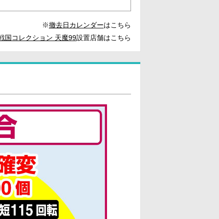
※
撤去日カレンダー
はこちら
戦国コレクション 天魔99
設置店舗はこちら