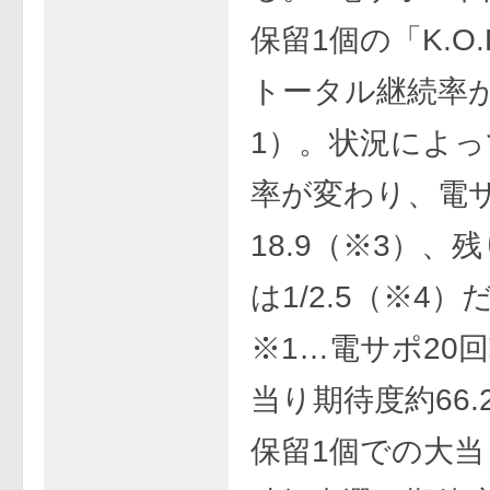
保留1個の「K.O.
トータル継続率が
1）。状況によっ
率が変わり、電サ
18.9（※3）、
は1/2.5（※4）
※1…電サポ20
当り期待度約66.
保留1個での大当