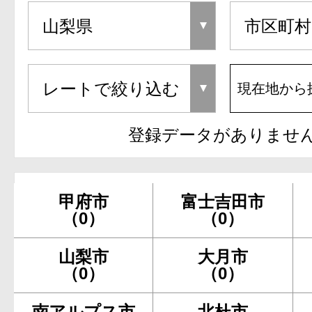
現在地から
登録データがありませ
甲府市
富士吉田市
（0）
（0）
山梨市
大月市
（0）
（0）
南アルプス市
北杜市