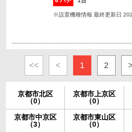
4 パチ
1台
※設置機種情報 最終更新日 2026
<<
<
1
2
京都市北区
京都市上京区
（0）
（0）
京都市中京区
京都市東山区
（3）
（0）