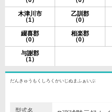
木津川市
乙訓郡
（1）
（0）
綴喜郡
相楽郡
（0）
（0）
与謝郡
（1）
だんきゅうもくしろくかいじぬまふぁいぶ
P弾球
型式名