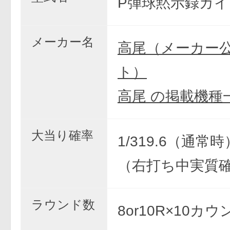
P弾球黙示録カイ
メーカー名
高尾（メーカー
ト）
高尾 の掲載機種
大当り確率
1/319.6（通常時）
（右打ち中実質
ラウンド数
8or10R×10カウ