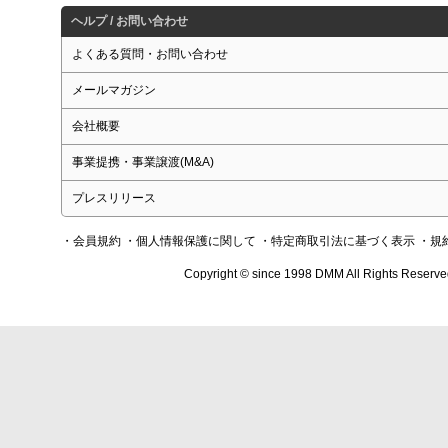
ヘルプ / お問い合わせ
よくある質問・お問い合わせ
メールマガジン
会社概要
事業提携・事業譲渡(M&A)
プレスリリース
・会員規約
・個人情報保護に関して
・特定商取引法に基づく表示
・規
Copyright © since 1998 DMM All Rights Reserve