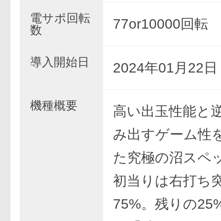
電サポ回転
77or10000回転
数
導入開始日
2024年01月22
機種概要
高い出玉性能と
み出すゲーム性
た究極の沼スペ
初当りは右打ち
75%。残りの2