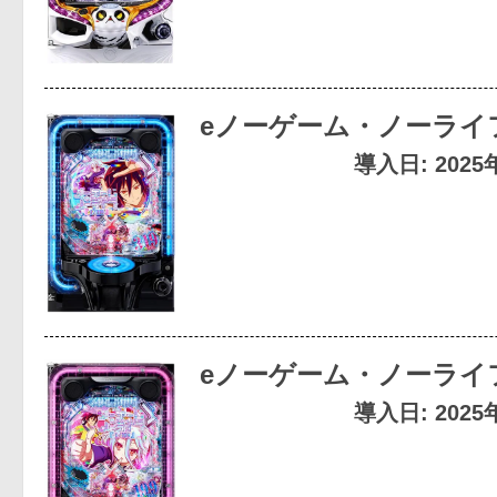
eノーゲーム・ノーライフ 3
導入日: 202
eノーゲーム・ノーライフ 1
導入日: 202