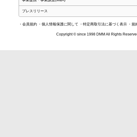
事業提携・事業譲渡(M&A)
プレスリリース
・会員規約
・個人情報保護に関して
・特定商取引法に基づく表示
・規
Copyright © since 1998 DMM All Rights Reserve