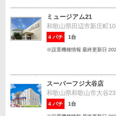
ミュージアム21
和歌山県田辺市新庄町10-
4 パチ
1台
※設置機種情報 最終更新日 2026
スーパーフジ大谷店
和歌山県和歌山市大谷237
4 パチ
1台