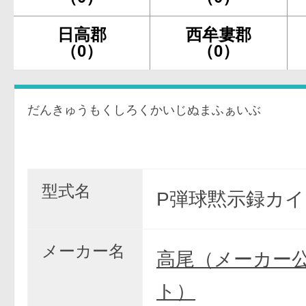
日高郡
西牟婁郡
（0）
（0）
だんきゅうもくしろくかいじぬまふぁいぶ
型式名
P弾球黙示録カイ
メーカー名
高尾（メーカー
ト）