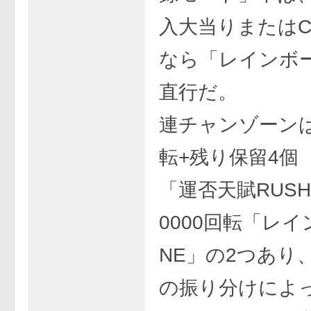
入大当りまたは
なら「レインボー
直行だ。
連チャンゾーンは
転+残り保留4個
「運否天賦RUS
0000回転「レイ
NE」の2つあり
の振り分けによ