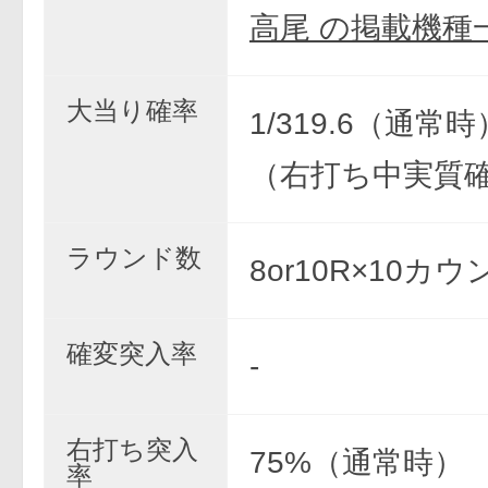
高尾 の掲載機種
大当り確率
1/319.6（通常時）
（右打ち中実質
ラウンド数
8or10R×10カウ
確変突入率
-
右打ち突入
75%（通常時）
率