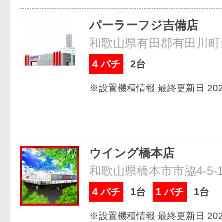
パーラーフジ吉備店
和歌山県有田郡有田川町天
4 パチ
2台
※設置機種情報 最終更新日 2026
ウイング橋本店
和歌山県橋本市市脇4-5-1
4 パチ
1台
1 パチ
1台
※設置機種情報 最終更新日 2026