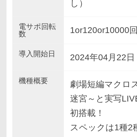
し）
電サポ回転
1or120or10000
数
導入開始日
2024年04月22
機種概要
劇場短編マクロス
迷宮～と実写LI
初搭載！
スペックは1種2