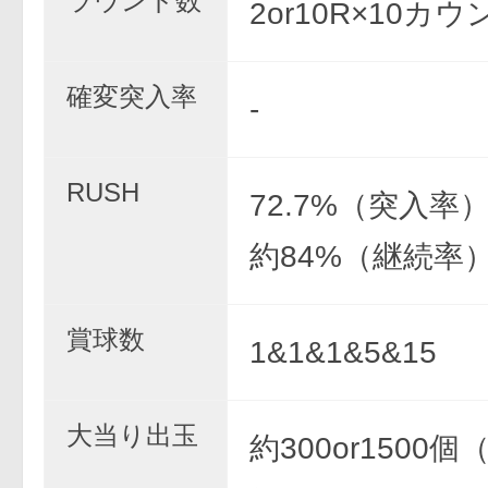
ラウンド数
2or10R×10カウ
確変突入率
-
RUSH
72.7%（突入率
約84%（継続率
賞球数
1&1&1&5&15
大当り出玉
約300or1500