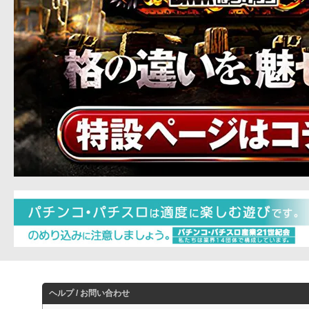
ヘルプ / お問い合わせ