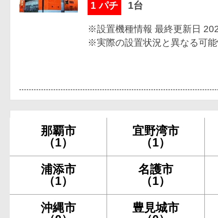
1 パチ
1台
※設置機種情報 最終更新日 2026
※実際の設置状況と異なる可能
那覇市
宜野湾市
（1）
（1）
浦添市
名護市
（1）
（1）
沖縄市
豊見城市