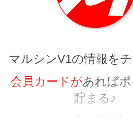
マルシンV1の情報をチェ
会員カー
ド
が
あればポ
貯まる♪
さらに
【台移動】