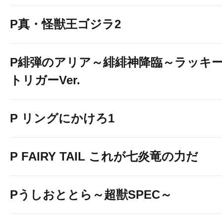
P真・怪獣王ゴジラ2
P緋弾のアリア～緋緋神降臨～ラッキ
トリガーVer.
P リングにかけろ1
P FAIRY TAIL これが七炎竜の力だ
Pうしおととら～超獣SPEC～