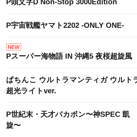
P頭文字D Non-Stop 3000Edition
P宇宙戦艦ヤマト2202 -ONLY ONE-
NEW
Pスーパー海物語 IN 沖縄5 夜桜超旋風
ぱちんこ ウルトラマンティガ ウルト
超光ライトver.
P世紀末・天才バカボン〜神SPEC 凱
旋〜