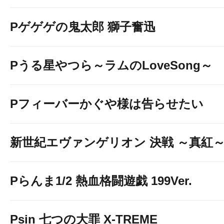
Pゲゲゲの鬼太郎 獅子奮迅
Pうる星やつら～ラムのLoveSong～
Pフィーバーかぐや様は告らせたい
新世紀エヴァンゲリオン 決戦 ～真紅
Pらんま1/2 熱血格闘遊戯 199Ver.
Psin 七つの大罪 X-TREME