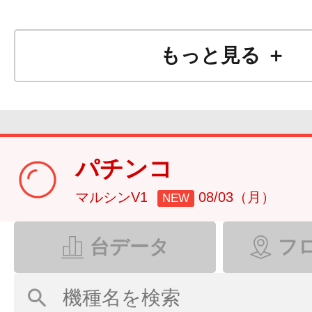
【景品交換】
もっと見る ＋
が
もっと便利に！！
!(^
^)!
パチンコ
マルシンV1
08/03（月）
NEW
台データ
フ