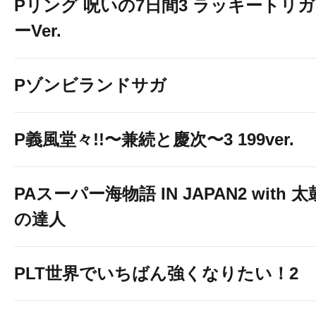
Pリング 呪いの7日間3 ラッキートリガ
ーVer.
Pゾンビランドサガ
P義風堂々!!〜兼続と慶次〜3 199ver.
PAスーパー海物語 IN JAPAN2 with 太
の達人
PLT世界でいちばん強くなりたい！2