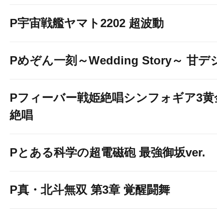
P宇宙戦艦ヤマト2202 超波動
Pめぞん一刻～Wedding Story～ 甘デ
Pフィーバー戦姫絶唱シンフォギア3黄
絶唱
Pとある科学の超電磁砲 最強御坂ver.
P真・北斗無双 第3章 覚醒闘舞