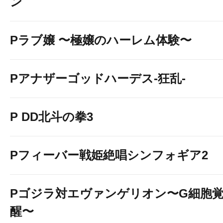
ン
Pラブ嬢 〜極嬢のハーレム体験〜
Pアナザーゴッドハーデス-狂乱-
P DD北斗の拳3
Pフィーバー戦姫絶唱シンフォギア2
Pゴジラ対エヴァンゲリオン〜G細胞
醒〜