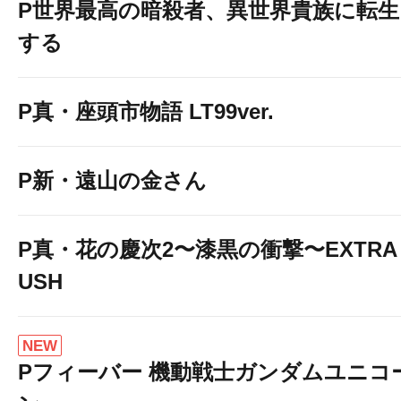
P世界最高の暗殺者、異世界貴族に転生
する
P真・座頭市物語 LT99ver.
P新・遠山の金さん
P真・花の慶次2〜漆黒の衝撃〜EXTRA 
USH
NEW
Pフィーバー 機動戦士ガンダムユニコ