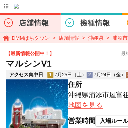
DMMぱちタウン
店舗情報
沖縄県
浦添市
【最新情報公開中！】
最
マルシンV1
アクセス集中日
7月25日（土）
7月24日（金）
1
2
住所
沖縄県浦添市屋富祖3-
地図を見る
営業時間
入場ルー