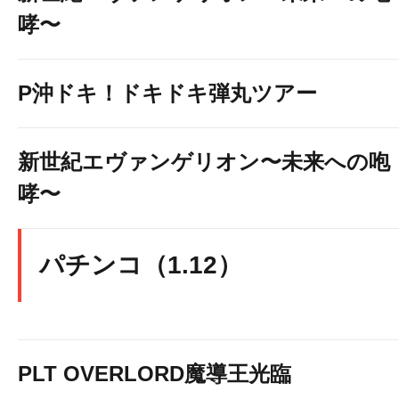
哮〜
P沖ドキ！ドキドキ弾丸ツアー
新世紀エヴァンゲリオン〜未来への咆
哮〜
パチンコ（1.12）
PLT OVERLORD魔導王光臨