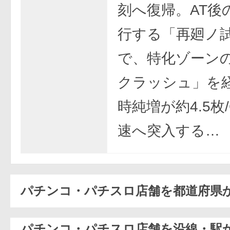
刻へ復帰。AT後
行する「再廻ノ
で、特化ゾーン
クラッシュ」を
時純増が約4.5枚
速へ突入する…
パチンコ・パチスロ店舗を都道府県
パチンコ・パチスロ店舗を沿線・駅