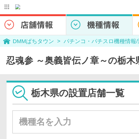
DMMぱちタウン
パチンコ・パチスロ機種情報
忍魂参 ～奥義皆伝ノ章～の栃木
栃木県の設置店舗一覧