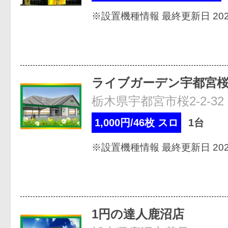
※設置機種情報 最終更新日 2026
ライブガーデン宇都宮
栃木県宇都宮市桜2-2-32
1,000円/46枚 スロ
1台
※設置機種情報 最終更新日 2026
1円の達人鹿沼店