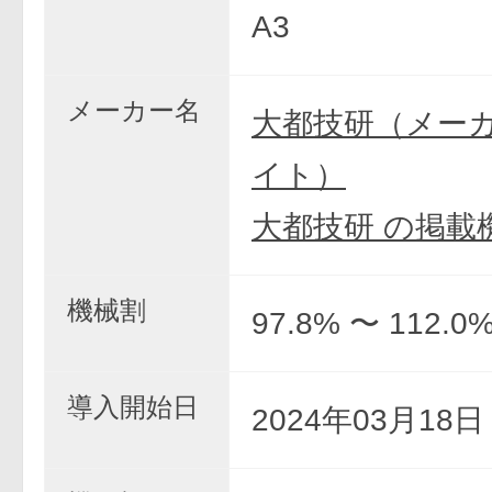
A3
メーカー名
大都技研（メー
イト）
大都技研 の掲載
機械割
97.8% 〜 112.0
導入開始日
2024年03月18