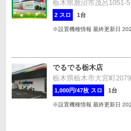
栃木県鹿沼市茂呂1051-5
2 スロ
1台
※設置機種情報 最終更新日 2026
でるでる栃木店
栃木県栃木市大宮町2079
1,000円/47枚 スロ
1台
※設置機種情報 最終更新日 2026