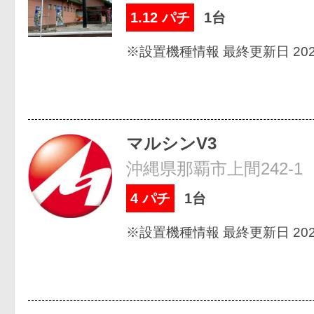
1.12 パチ
1台
※設置機種情報 最終更新日 2026
マルシンV3
沖縄県那覇市上間242-1
4 パチ
1台
※設置機種情報 最終更新日 2026