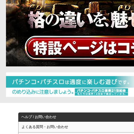
ヘルプ / お問い合わせ
よくある質問・お問い合わせ