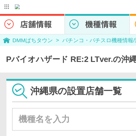
DMMぱちタウン
パチンコ・パチスロ機種情報
Pバイオハザード RE:2 LTver.の
沖縄県の設置店舗一覧