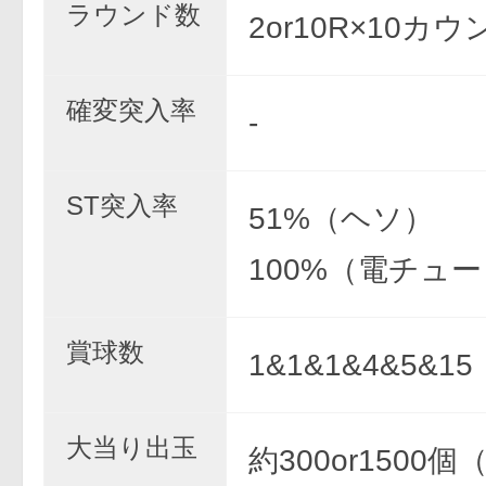
ラウンド数
2or10R×10カウ
確変突入率
-
ST突入率
51%（ヘソ）
100%（電チュー
賞球数
1&1&1&4&5&15
大当り出玉
約300or1500