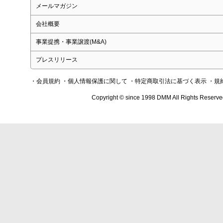
メールマガジン
会社概要
事業提携・事業譲渡(M&A)
プレスリリース
・会員規約
・個人情報保護に関して
・特定商取引法に基づく表示
・規
Copyright © since 1998 DMM All Rights Reserve