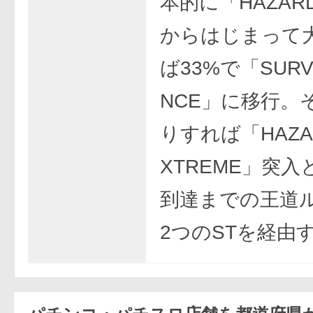
本的に「HAZARD
からはじまって
ば33%で「SURVI
NCE」に移行。
りすれば「HAZAR
XTREME」突入
到達までの王道
2つのSTを経由