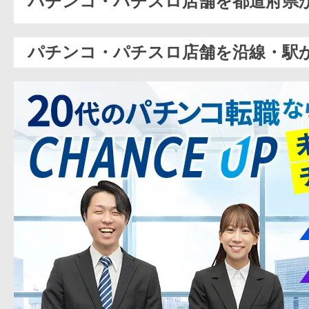
パチンコ・パチスロ店舗を都道府県
パチンコ・パチスロ店舗を沿線・駅