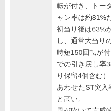
転が付き、トー
ャン率は約81%
初当り後は63%
し、通常大当り
時短150回転が
での引き戻し率38
り保留4個含む）
あわせたST突入
と高い。
風が吹いて直感