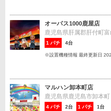
オーパス1000鹿屋店
鹿児島県肝属郡肝付町富山8
1 パチ
4台
※設置機種情報 最終更新日 2026
マルハン卸本町店
鹿児島県鹿児島市卸本町
4 パチ
2台
1 パチ
1台