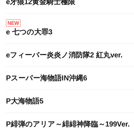
e牙狼12黄金騎士極限
NEW
e 七つの大罪3
eフィーバー炎炎ノ消防隊2 紅丸ver.
Pスーパー海物語IN沖縄6
P大海物語5
P緋弾のアリア～緋緋神降臨～199Ver.