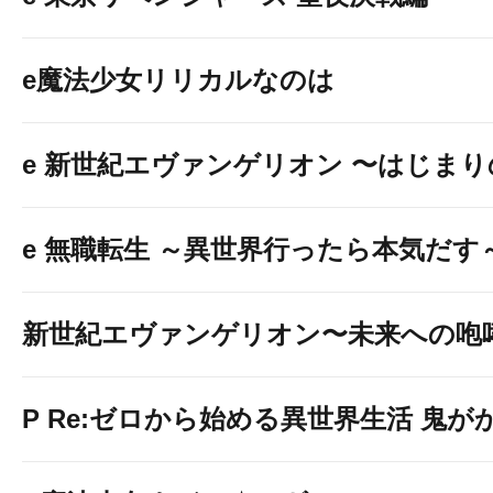
e魔法少女リリカルなのは
e 新世紀エヴァンゲリオン 〜はじま
e 無職転生 ～異世界行ったら本気だす
新世紀エヴァンゲリオン〜未来への咆
P Re:ゼロから始める異世界生活 鬼がかり