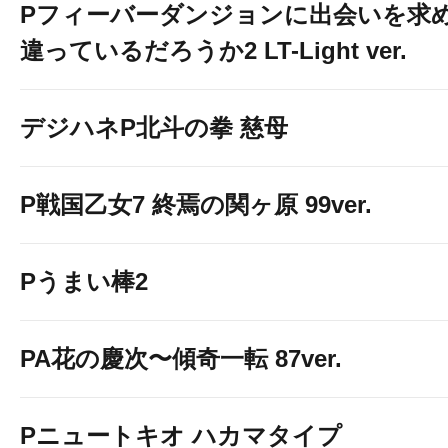
Pフィーバーダンジョンに出会いを求
違っているだろうか2 LT-Light ver.
デジハネP北斗の拳 慈母
P戦国乙女7 終焉の関ヶ原 99ver.
Pうまい棒2
PA花の慶次〜傾奇一転 87ver.
Pニュートキオ ハカマタイプ