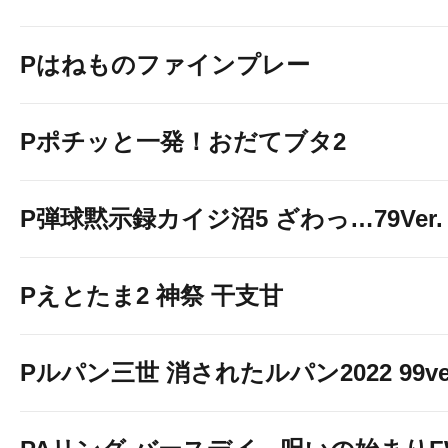
Pはねものファインプレー
Pポチッと一発！おだてブタ2
P弾球黙示録カイジ沼5 ざわっ…79Ver.
Pえとたま2 神祭 干支甘
Pルパン三世 消されたルパン2022 99ve