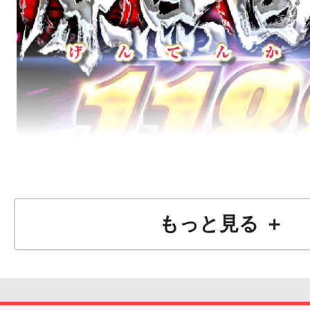
もっと見る ＋