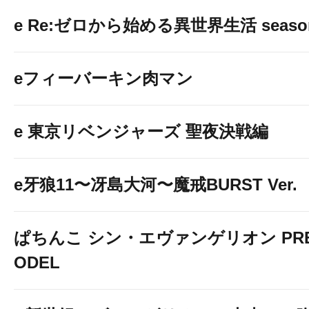
e Re:ゼロから始める異世界生活 seaso
eフィーバーキン肉マン
e 東京リベンジャーズ 聖夜決戦編
e牙狼11〜冴島大河〜魔戒BURST Ver.
ぱちんこ シン・エヴァンゲリオン PREM
ODEL