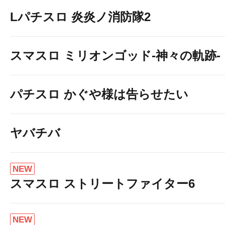
Lパチスロ 炎炎ノ消防隊2
スマスロ ミリオンゴッド-神々の軌跡-
パチスロ かぐや様は告らせたい
ヤバチバ
NEW
スマスロ ストリートファイター6
NEW