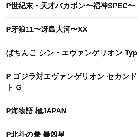
P世紀末・天才バカボン〜福神SPEC〜
P牙狼11〜冴島大河〜XX
ぱちんこ シン・エヴァンゲリオン Typ
P ゴジラ対エヴァンゲリオン セカン
ト G
P海物語 極JAPAN
P北斗の拳 暴凶星