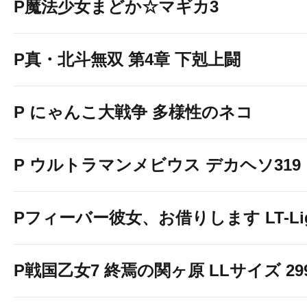
P魔法少女まどか☆マギカ3
P真・北斗無双 第4章 下剋上闘
P にゃんこ大戦争 多様性のネコ
P ウルトラマンメビウス デカヘソ319
Pフィーバー彼女、お借りします LT-Light
P戦国乙女7 終焉の関ヶ原 LLサイズ 299v