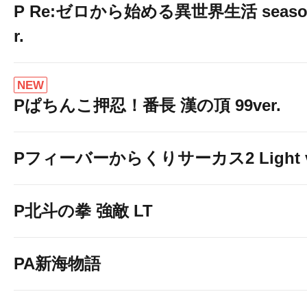
P Re:ゼロから始める異世界生活 season2
r.
NEW
Pぱちんこ押忍！番長 漢の頂 99ver.
Pフィーバーからくりサーカス2 Light v
P北斗の拳 強敵 LT
PA新海物語