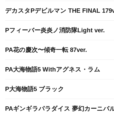
デカスタPデビルマン THE FINAL 179v
Pフィーバー炎炎ノ消防隊Light ver.
PA花の慶次〜傾奇一転 87ver.
PA大海物語5 Withアグネス・ラム
P大海物語5 ブラック
皆様のお越し
PAギンギラパラダイス 夢幻カーニバル 強