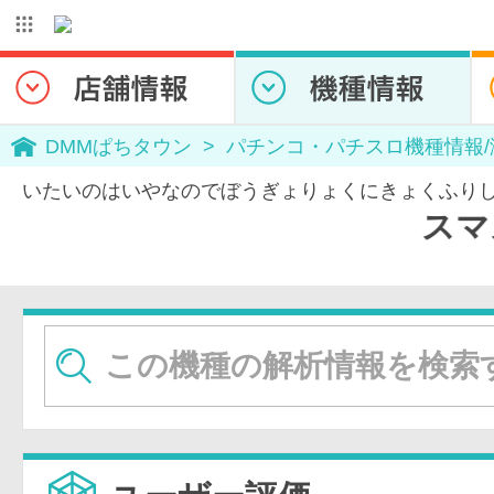
DMMぱちタウン
パチンコ・パチスロ機種情報
いたいのはいやなのでぼうぎょりょくにきょくふり
スマスロ痛いのは