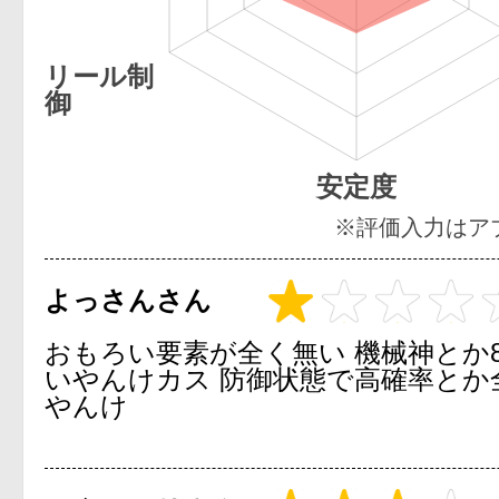
リール制
御
安定度
※評価入力はア
よっさんさん
おもろい要素が全く無い 機械神とか
いやんけカス 防御状態で高確率とか
やんけ