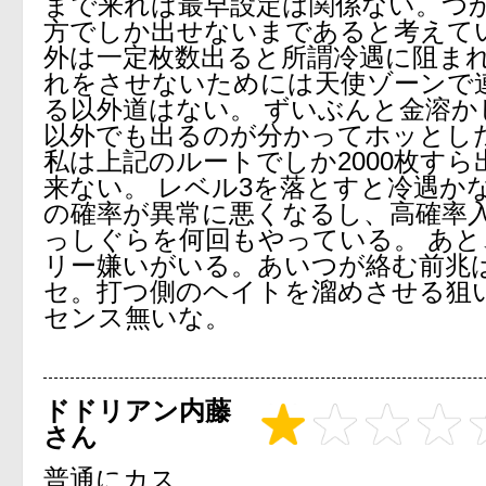
まで来れば最早設定は関係ない。つ
方でしか出せないまであると考えてい
外は一定枚数出ると所謂冷遇に阻ま
れをさせないためには天使ゾーンで
る以外道はない。 ずいぶんと金溶か
以外でも出るのが分かってホッとし
私は上記のルートでしか2000枚す
来ない。 レベル3を落とすと冷遇か
の確率が異常に悪くなるし、高確率
っしぐらを何回もやっている。 あと
リー嫌いがいる。あいつが絡む前兆
セ。打つ側のヘイトを溜めさせる狙
センス無いな。
ドドリアン内藤
さん
普通にカス