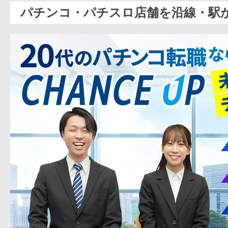
パチンコ・パチスロ店舗を沿線・駅