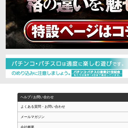
ヘルプ / お問い合わせ
よくある質問・お問い合わせ
メールマガジン
会社概要