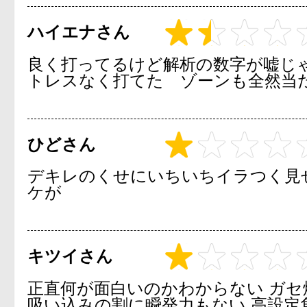
ハイエナさん
良く打ってるけど解析の数字が嘘じゃ
トレスなく打てた ゾーンも全然当
ひどさん
デキレのくせにいちいちイラつく見
ケが
キツイさん
正直何が面白いのかわからない ガセ
吸い込みの割に瞬発力もない 高設定