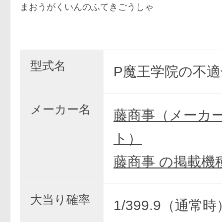
まおうがくいんのふてきごうしゃ
P魔王
型式名
P魔王学院の不適
メーカー名
藤商事（メーカ
ト）
藤商事 の掲載機
大当り確率
1/399.9（通常