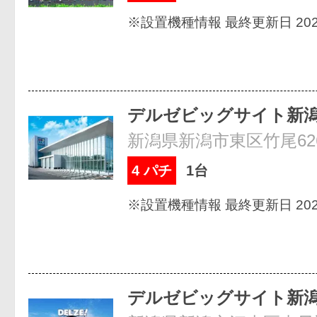
※設置機種情報 最終更新日 2026
デルゼビッグサイト新
新潟県新潟市東区竹尾626
4 パチ
1台
※設置機種情報 最終更新日 2026
デルゼビッグサイト新