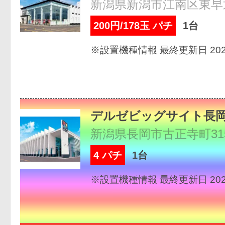
新潟県新潟市江南区東早通4
200円/178玉 パチ
1台
※設置機種情報 最終更新日 2026
デルゼビッグサイト長
新潟県長岡市古正寺町31
4 パチ
1台
※設置機種情報 最終更新日 2026