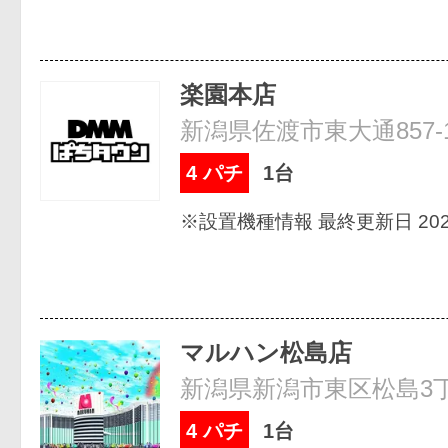
楽園本店
新潟県佐渡市東大通857-
4 パチ
1台
※設置機種情報 最終更新日 2026
マルハン松島店
新潟県新潟市東区松島3丁目
4 パチ
1台