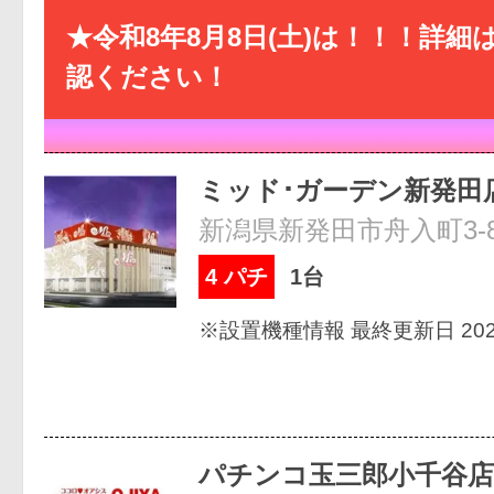
★令和8年8月8日(土)は！！！詳細
認ください！
ミッド･ガーデン新発田
新潟県新発田市舟入町3-8
4 パチ
1台
※設置機種情報 最終更新日 2026
パチンコ玉三郎小千谷店