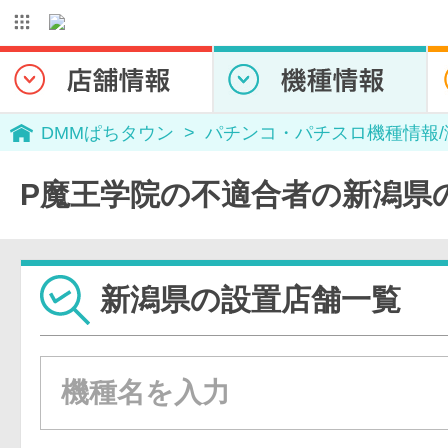
DMMぱちタウン
パチンコ・パチスロ機種情報
P魔王学院の不適合者の新潟県
新潟県の設置店舗一覧