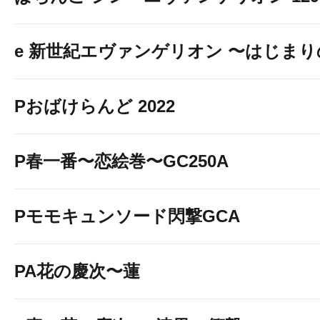
e 新世紀エヴァンゲリオン 〜はじま
Pおばけらんど 2022
P春一番〜恋絵巻〜GC250A
Pモモキュンソード閃撃GCA
PA花の慶次〜蓮