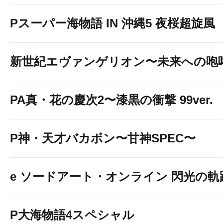
Pスーパー海物語 IN 沖縄5 夜桜超旋風
新世紀エヴァンゲリオン〜未来への咆
PA真・花の慶次2〜漆黒の衝撃 99ver.
P神・天才バカボン〜甘神SPEC〜
e ソードアート・オンライン 閃光の軌
P大海物語4スペシャル