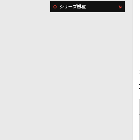
シリーズ機種