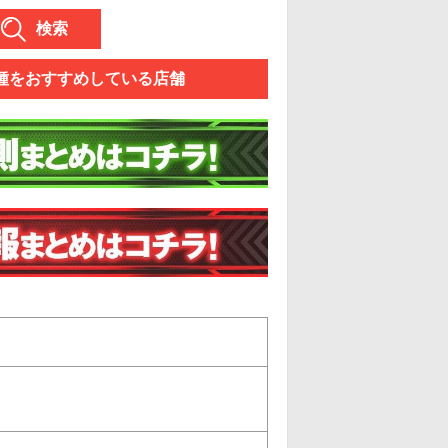
検索
種をおすすめしている店舗