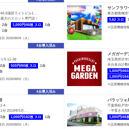
サンフラワ
46-8蒲田ライトビル1…
東京都青梅市千
本最大のスロット専門店！
5.62 スロ
2台
1,000円/46枚 スロ
1台
※設置機種情報 最
1台
2026/08/04（火）
4台導入済み
メガガーデ
-12-38
埼玉県所沢市日
全台各台計数
2台
500円/90枚 スロ
1台
1,000円/46
台
1,000円/18
2026/08/02（日）
※設置機種情報 最
4台導入済み
部
パラッツォ
-4
千葉県松戸市
分 2019年5月…
・平置き大型駐
3台
1,000円/182枚 スロ
1台
1,000円/46
2026/08/03（月）
※設置機種情報 最