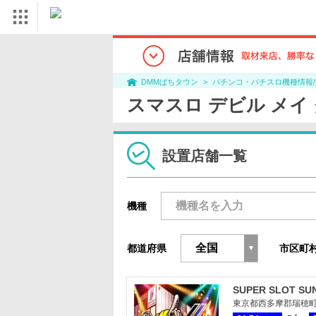
パチンコ・パチスロ機種情報
DMMぱちタウン
スマスロ デビル メイ
設置店舗一覧
機種
都道府県
市区町
SUPER SLOT S
東京都西多摩郡瑞穂町箱