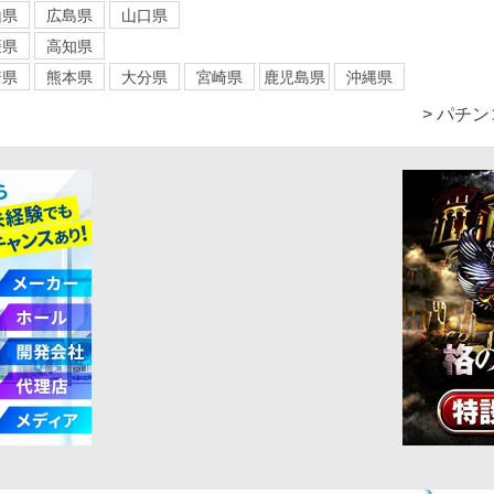
山県
広島県
山口県
媛県
高知県
崎県
熊本県
大分県
宮崎県
鹿児島県
沖縄県
> パチ