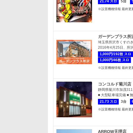
21.74 スロ
5台
※設置機種情報 最終更新日 
ガーデンプラス所
埼玉県所沢市くすのき台
2016年4月25日、
1,000円/192枚 スロ
1,000円/46枚 スロ
※設置機種情報 最終更新日 
コンコルド菊川店
静岡県菊川市加茂311
■ 大型駐車場完備 ■
21.73 スロ
3台
※設置機種情報 最終更新日 
ARROW天理店