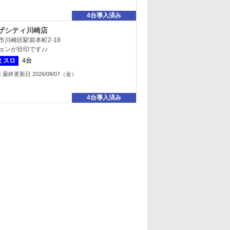
4台導入済み
ザシティ川崎店
市川崎区駅前本町2-18
ョンが目印です♪♪
枚 スロ
4台
終更新日 2026/08/07（金）
4台導入済み