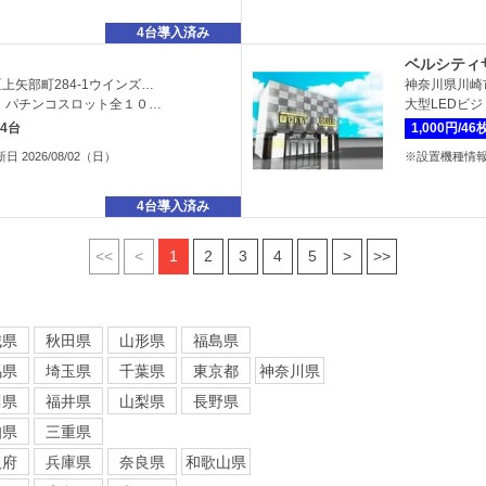
4台導入済み
ベルシティ
上矢部町284-1ウインズ…
神奈川県川崎
 パチンコスロット全１０…
大型LEDビジ
4台
1,000円/46
2026/08/02（日）
※設置機種情報 最
4台導入済み
<<
<
1
2
3
4
5
>
>>
城県
秋田県
山形県
福島県
馬県
埼玉県
千葉県
東京都
神奈川県
川県
福井県
山梨県
長野県
知県
三重県
阪府
兵庫県
奈良県
和歌山県