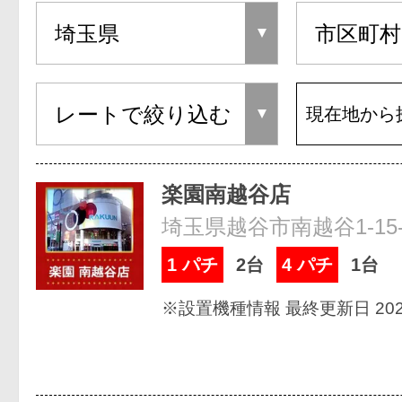
現在地から
楽園南越谷店
埼玉県越谷市南越谷1-15
1 パチ
2台
4 パチ
1台
※設置機種情報 最終更新日 2026