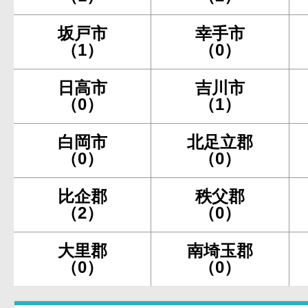
坂戸市
幸手市
（1）
（0）
日高市
吉川市
（0）
（1）
白岡市
北足立郡
（0）
（0）
比企郡
秩父郡
（2）
（0）
大里郡
南埼玉郡
（0）
（0）