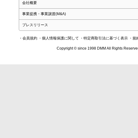
会社概要
事業提携・事業譲渡(M&A)
プレスリリース
・会員規約
・個人情報保護に関して
・特定商取引法に基づく表示
・規
Copyright © since 1998 DMM All Rights Reserve