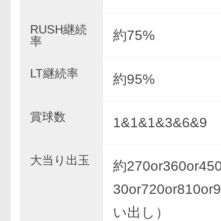
RUSH継続
約75%
率
LT継続率
約95%
賞球数
1&1&1&3&6&9
大当り出玉
約270or360or450
30or720or810o
い出し）