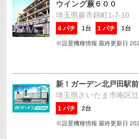
ウイング蕨６００
埼玉県蕨市錦町1-7-10
4 パチ
1台
1 パチ
1台
※設置機種情報 最終更新日 2026
新！ガーデン北戸田駅前
埼玉県さいたま市南区辻8-
1 パチ
2台
※設置機種情報 最終更新日 2026